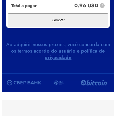
0.96 USD
Total a pagar
?
Comprar
Ao adquirir nossos proxies, você concorda com
os termos
acordo do usuário
e
política de
privacidade