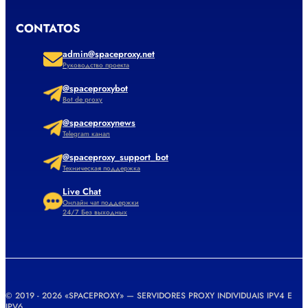
CONTATOS
admin@spaceproxy.net
Руководство проекта
@spaceproxybot
Bot de proxy
@spaceproxynews
Telegram канал
@spaceproxy_support_bot
Техническая поддержка
Live Chat
Онлайн чат поддержки
24/7 Без выходных
© 2019 - 2026 «SPACEPROXY» — SERVIDORES PROXY INDIVIDUAIS IPV4 E
IPV6