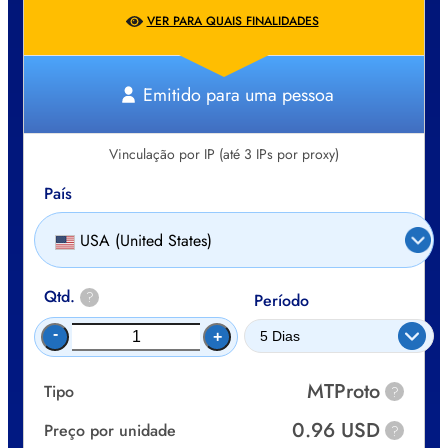
VER PARA QUAIS FINALIDADES
Emitido para uma pessoa
Vinculação por IP (até 3 IPs por proxy)
País
USA (United States)
Qtd.
?
Período
-
+
MTProto
Tipo
?
0.96 USD
Preço por unidade
?