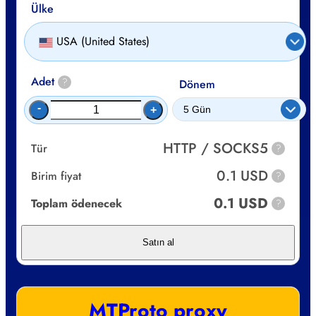
Ülke
USA (United States)
Adet
?
Dönem
-
+
HTTP / SOCKS5
Tür
?
0.1 USD
Birim fiyat
?
0.1 USD
Toplam ödenecek
?
Satın al
MTProto proxy