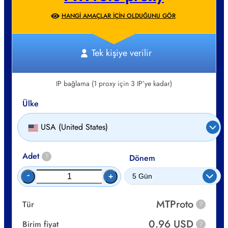
HANGI AMAÇLAR IÇIN OLDUĞUNU GÖR
Tek kişiye verilir
IP bağlama (1 proxy için 3 IP’ye kadar)
Ülke
USA (United States)
Adet
?
Dönem
-
+
MTProto
Tür
?
0.96 USD
Birim fiyat
?