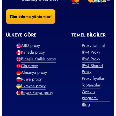
Tüm ödeme yöntemleri
ÜLKEYE GÖRE
TEMEL BILGILER
ABD proxy
Proxy satın al
Kanada proxy
IPv4 Proxy
Birleşik Krallık proxy
IPv6 Proxy
Çin proxy
IPv4 Shared
Proxy
Almanya proxy
Proxy fiyatları
Rusya proxy
Toptancılar
Ukrayna proxy
Ortaklık
Beyaz Rusya proxy
programı
Blog