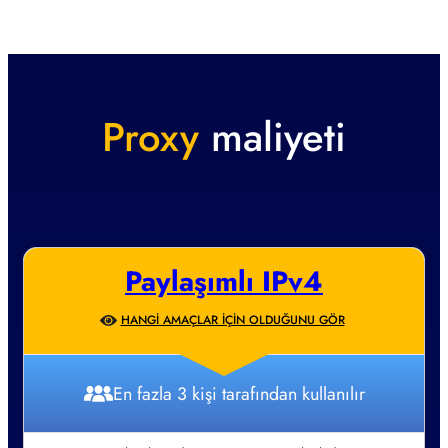
Proxy
maliyeti
Paylaşımlı IPv4
HANGI AMAÇLAR IÇIN OLDUĞUNU GÖR
En fazla 3 kişi tarafından kullanılır