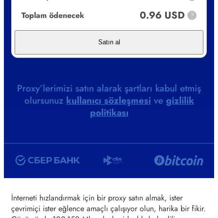
0.96 USD
Toplam ödenecek
?
Satın al
Proxy’lerimizi satın alarak şartları kabul etmiş
olursunuz
kullanıcı sözleşmesi
ve
gizlilik
politikası
İnterneti hızlandırmak için bir proxy satın almak, ister
çevrimiçi ister eğlence amaçlı çalışıyor olun, harika bir fikir.