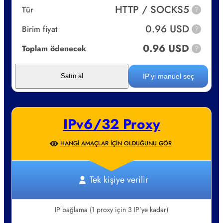
HTTP / SOCKS5
Tür
?
0.96 USD
Birim fiyat
?
0.96 USD
Toplam ödenecek
?
IP'yi manuel seç
Satın al
IPv6/32 Proxy
HANGI AMAÇLAR IÇIN OLDUĞUNU GÖR
Tek kişiye verilir
IP bağlama (1 proxy için 3 IP’ye kadar)