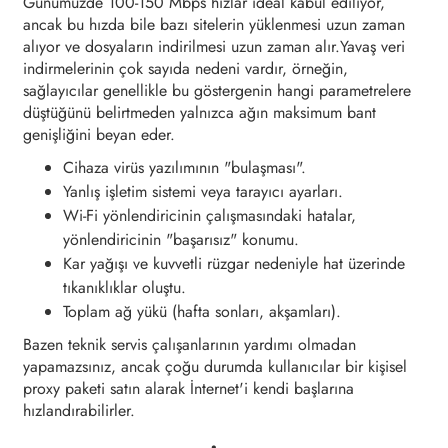
Günümüzde 100-150 Mbps hızlar ideal kabul ediliyor,
ancak bu hızda bile bazı sitelerin yüklenmesi uzun zaman
alıyor ve dosyaların indirilmesi uzun zaman alır.Yavaş veri
indirmelerinin çok sayıda nedeni vardır, örneğin,
sağlayıcılar genellikle bu göstergenin hangi parametrelere
düştüğünü belirtmeden yalnızca ağın maksimum bant
genişliğini beyan eder.
Cihaza virüs yazılımının "bulaşması".
Yanlış işletim sistemi veya tarayıcı ayarları.
Wi-Fi yönlendiricinin çalışmasındaki hatalar,
yönlendiricinin "başarısız" konumu.
Kar yağışı ve kuvvetli rüzgar nedeniyle hat üzerinde
tıkanıklıklar oluştu.
Toplam ağ yükü (hafta sonları, akşamları).
Bazen teknik servis çalışanlarının yardımı olmadan
yapamazsınız, ancak çoğu durumda kullanıcılar bir kişisel
proxy paketi satın alarak İnternet'i kendi başlarına
hızlandırabilirler.