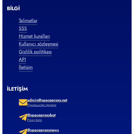
BILGI
Talimatlar
SSS
Hizmet kuralları
Kullanıcı sözleşmesi
Gizlilik politikası
API
İletişim
İLETIŞIM
admin@spaceproxy.net
Руководство проекта
@spaceproxybot
Proxy botu
@spaceproxynews