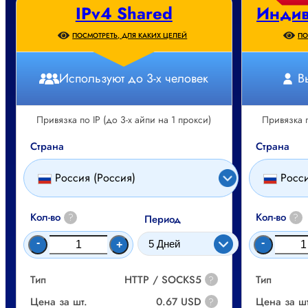
IPv4 Shared
Индив
ПОСМОТРЕТЬ, ДЛЯ КАКИХ ЦЕЛЕЙ
ПО
Используют до 3-х человек
В
Привязка по IP (до 3-х айпи на 1 прокси)
Привязка п
Страна
Страна
Россия (Россия)
Росси
Кол-во
Кол-во
?
?
Период
-
-
+
Тип
HTTP / SOCKS5
Тип
?
Цена за шт.
0.67 USD
Цена за шт
?