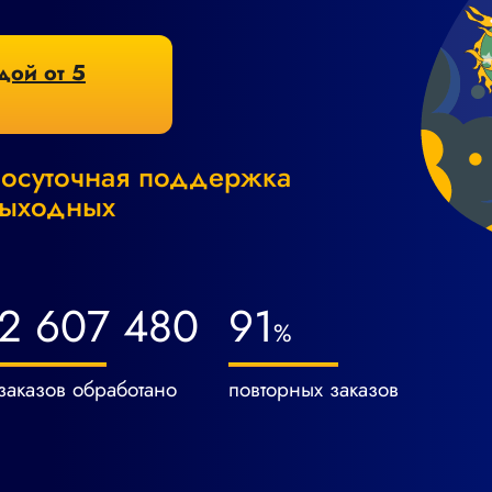
дой от 5
лосуточная поддержка
выходных
2 607 480
91
%
заказов обработано
повторных заказов