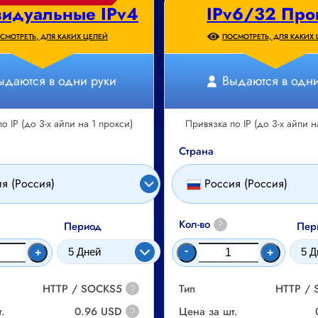
идуальные IPv4
IPv6/32 Про
СМОТРЕТЬ, ДЛЯ КАКИХ ЦЕЛЕЙ
ПОСМОТРЕТЬ, ДЛЯ КАКИХ
ыдаются в одни руки
Выдаются в одни
о IP (до 3-х айпи на 1 прокси)
Привязка по IP (до 3-х айпи н
Страна
я (Россия)
Россия (Россия)
Кол-во
?
Период
Пер
-
+
+
HTTP / SOCKS5
Тип
HTTP /
?
.
0.96 USD
Цена за шт.
?