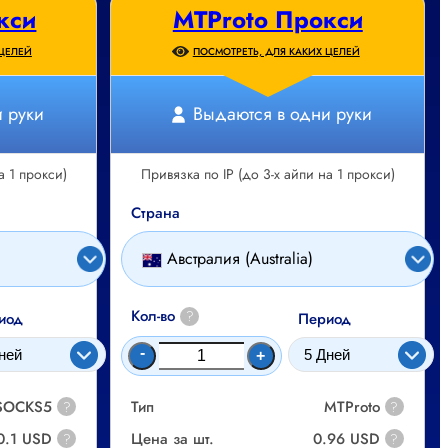
кси
MTProto Прокси
 ЦЕЛЕЙ
ПОСМОТРЕТЬ, ДЛЯ КАКИХ ЦЕЛЕЙ
 руки
Выдаются в одни руки
а 1 прокси)
Привязка по IP (до 3-х айпи на 1 прокси)
Страна
Австралия (Australia)
Кол-во
?
иод
Период
-
+
 SOCKS5
Тип
MTProto
?
?
0.1 USD
Цена за шт.
0.96 USD
?
?