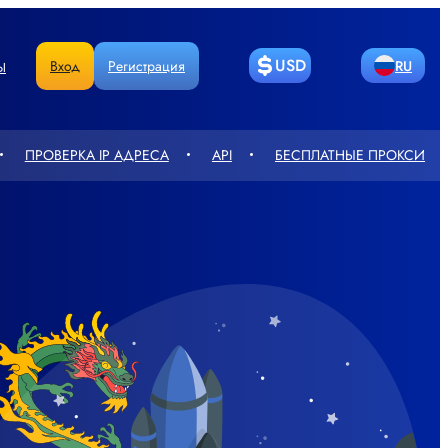
USD
Вход
Регистрация
RU
Ы
BITCOIN
LITECOIN
EN
DE
ПРОВЕРКА IP АДРЕСА
API
БЕСПЛАТНЫЕ ПРОКСИ
ETHEREUM
РУБЛЬ
CN
FR
ГРИВНЯ
ТЕҢГЕСІ
PT
UA
СЎМ
EURO
PL
RO
POUND
人民币
KZ
NL
STERLING
ZŁOTY
TR