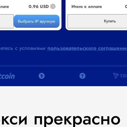
плате
0.96 USD
Итого к оплате
?
Выбрать IP вручную
ь
Купить
етесь с условиями
пользовательского соглашени
кси
прекрасно 