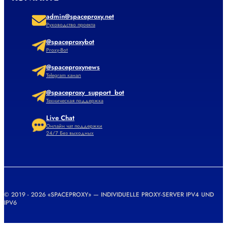
admin@spaceproxy.net
Руководство проекта
@spaceproxybot
Proxy-Bot
@spaceproxynews
Telegram канал
@spaceproxy_support_bot
Техническая поддержка
Live Chat
Онлайн чат поддержки
24/7 Без выходных
© 2019 - 2026 «SPACEPROXY» — INDIVIDUELLE PROXY-SERVER IPV4 UND
IPV6