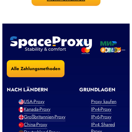
Alle Zahlungsmethoden
NACH LÄNDERN
GRUNDLAGEN
USA-Proxy
Proxy kaufen
Kanada-Proxy
IPv4-Proxy
Großbritannien-Proxy
IPv6-Proxy
China-Proxy
IPv4 Shared
Proxy