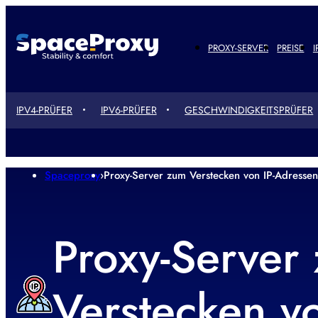
PROXY-SERVER
PREISE
I
IPV4-PRÜFER
IPV6-PRÜFER
GESCHWINDIGKEITSPRÜFER
Spaceproxy
›
Proxy-Server zum Verstecken von IP-Adressen
Proxy-Server
Verstecken vo