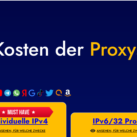
Kosten der
Proxy
ividuelle IPv4
IPv6/32 Pro
NSEHEN, FÜR WELCHE ZWECKE
ANSEHEN, FÜR WELCHE Z