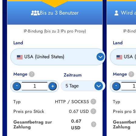
Bis zu 3 Benutzer
Wird a
IP-Bindung (bis zu 3 IPs pro Proxy)
IP-Bind
Land
Land
USA (United States)
USA (
Menge
Menge
?
?
Zeitraum
-
-
+
Typ
HTTP / SOCKS5
Typ
?
Preis pro Stück
0.67 USD
Preis pro S
?
0.67
Gesamtbetrag zur
Gesamtbet
?
Zahlung
Zahlung
USD