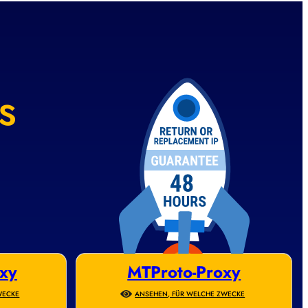
s
xy
MTProto-Proxy
WECKE
ANSEHEN, FÜR WELCHE ZWECKE