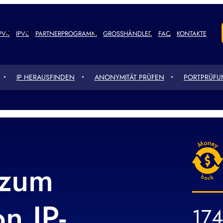
PV4
IPV6
PARTNERPROGRAMM
GROSSHÄNDLER
FAQ
KONTAKTE
IP HERAUSFINDEN
ANONYMITÄT PRÜFEN
PORTPRÜF
 zum
n IP-
174