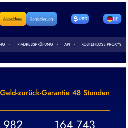
USD
Anmeldung
Registrierung
DE
BITCOIN
LITECOIN
RU
EN
UNG
IP-ADRESSPRÜFUNG
API
KOSTENLOSE PROXYS
ETHEREUM
РУБЛЬ
CN
FR
ГРИВНЯ
ТЕҢГЕСІ
PT
UA
СЎМ
EURO
PL
RO
POUND
Geld-zurück-Garantie 48 Stunden
人民币
KZ
NL
STERLING
ZŁOTY
TR
 982
164 743