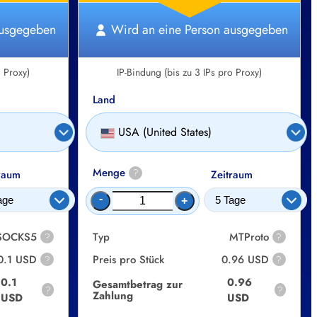
ausgegeben
Wird an eine Person ausgegeben
o Proxy)
IP-Bindung (bis zu 3 IPs pro Proxy)
Land
USA (United States)
Menge
?
raum
Zeitraum
-
+
 SOCKS5
Typ
MTProto
?
?
0.1 USD
Preis pro Stück
0.96 USD
?
?
0.1
0.96
Gesamtbetrag zur
?
?
Zahlung
USD
USD