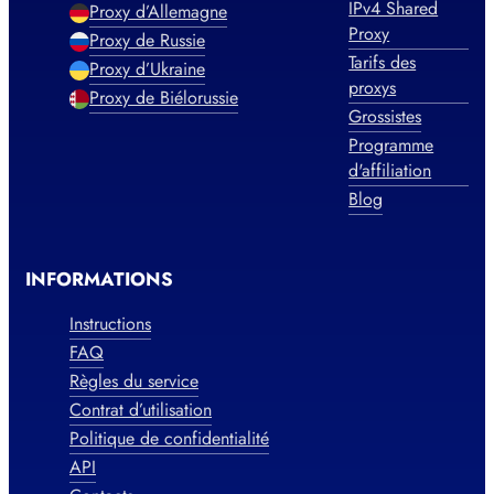
IPv4 Shared
Proxy d’Allemagne
Proxy
Proxy de Russie
Tarifs des
Proxy d’Ukraine
proxys
Proxy de Biélorussie
Grossistes
Programme
d'affiliation
Blog
INFORMATIONS
Instructions
FAQ
Règles du service
Contrat d’utilisation
Politique de confidentialité
API