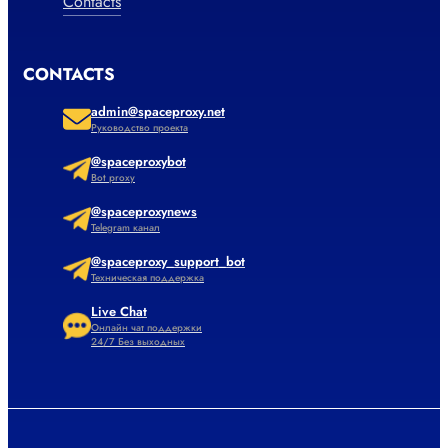
Contacts
CONTACTS
admin@spaceproxy.net
Руководство проекта
@spaceproxybot
Bot proxy
@spaceproxynews
Telegram канал
@spaceproxy_support_bot
Техническая поддержка
Live Chat
Онлайн чат поддержки
24/7 Без выходных