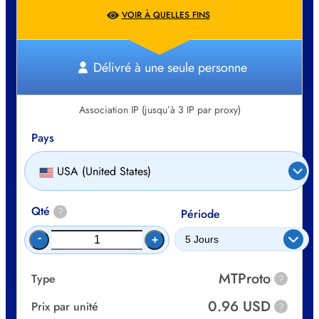
VOIR À QUELLES FINS
Délivré à une seule personne
Association IP (jusqu’à 3 IP par proxy)
Pays
USA (United States)
Qté
?
Période
-
+
MTProto
Type
?
0.96 USD
Prix par unité
?