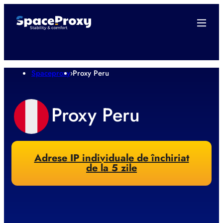
Spaceproxy
›
Proxy Peru
Proxy Peru
Adrese IP individuale de închiriat
de la 5 zile