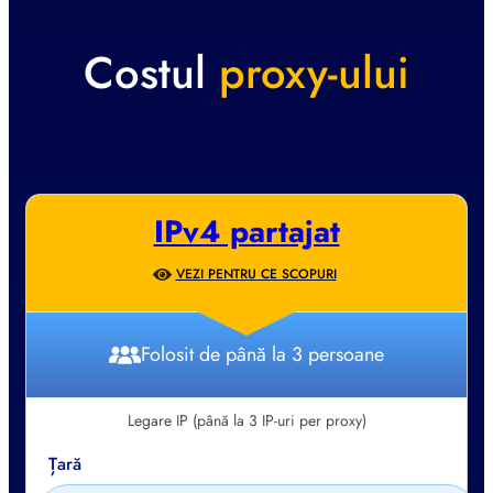
Costul
proxy-ului
IPv4 partajat
VEZI PENTRU CE SCOPURI
Folosit de până la 3 persoane
Legare IP (până la 3 IP-uri per proxy)
Țară