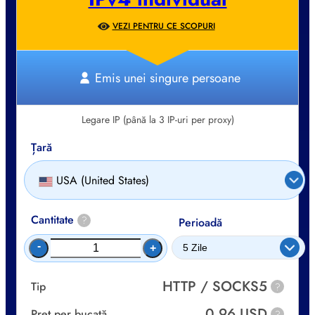
VEZI PENTRU CE SCOPURI
Emis unei singure persoane
Legare IP (până la 3 IP-uri per proxy)
Țară
USA (United States)
Cantitate
?
Perioadă
-
+
HTTP / SOCKS5
Tip
?
0.96 USD
Preț per bucată
?