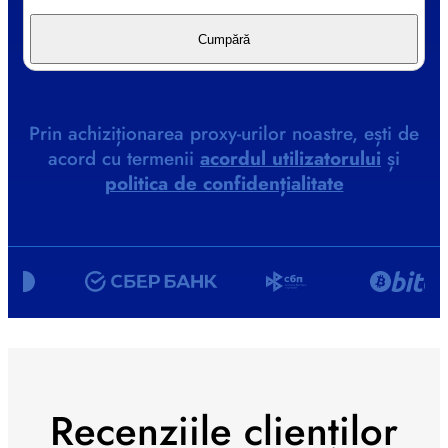
Cumpără
Prin achiziționarea proxy-urilor noastre, ești de
acord cu termenii
acordul utilizatorului
și
politica de confidențialitate
Recenziile clienților