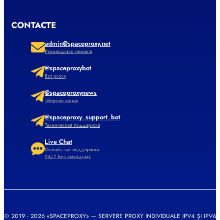
CONTACTE
admin@spaceproxy.net
Руководство проекта
@spaceproxybot
Bot proxy
@spaceproxynews
Telegram канал
@spaceproxy_support_bot
Техническая поддержка
Live Chat
Онлайн чат поддержки
24/7 Без выходных
© 2019 - 2026 «SPACEPROXY» — SERVERE PROXY INDIVIDUALE IPV4 ȘI IPV6