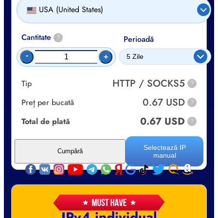
USA (United States)
Cantitate
?
Perioadă
-
+
HTTP / SOCKS5
Tip
?
0.67 USD
Preț per bucată
?
0.67 USD
Total de plată
?
Selectează IP
Cumpără
manual
IPv4 individual