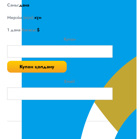
Саны:
дана
Мерзім (күн):
күн
1 дана бағасы:
$
Купон
Купон қолдану
Email