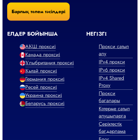
Барлық төлем тәсілдері
ЕЛДЕР БОЙЫНША
НЕГІЗГІ
АҚШ проксиі
Прокси сатып
алу
Канада проксиі
IPv4 прокси
Ұлыбритания проксиі
IPv6 прокси
Қытай проксиі
IPv4 Shared
Германия проксиі
Proxy
Ресей проксиі
Прокси
Украина проксиі
бағалары
Беларусь проксиі
Көтерме сатып
алушыларға
Серіктестік
бағдарлама
Блог