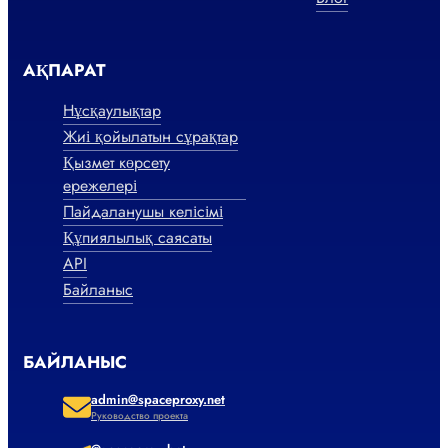
АҚПАРАТ
Нұсқаулықтар
Жиі қойылатын сұрақтар
Қызмет көрсету
ережелері
Пайдаланушы келісімі
Құпиялылық саясаты
API
Байланыс
БАЙЛАНЫС
admin@spaceproxy.net
Руководство проекта