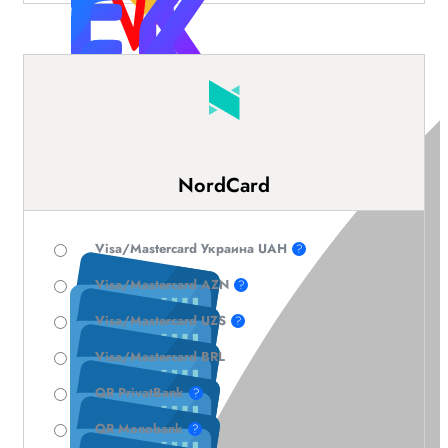
NordCard
Visa/Mastercard Украина UAH
?
Visa/Mastercard AZN
?
Visa/Mastercard UZS
?
Visa/Mastercard BRL
QR PrivatBank
?
QR Monobank
?