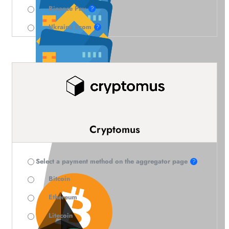
Binance Pay
?
Ukraine Ecom
?
Cryptomus
Select a payment method on the aggregator page
?
Bitcoin
Ethereum
Litecoin