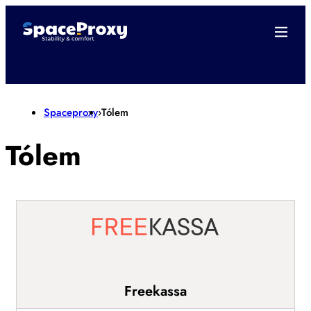
Spaceproxy
›
Tólem
Tólem
Freekassa