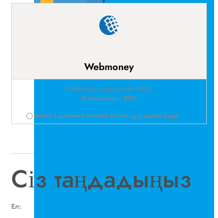
Webmoney
WebMoney payment with WMZ.
Commission - 33%
Select a payment method on the aggregator page
Сіз таңдадыңыз
Ел: