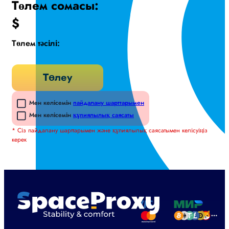
Төлем сомасы:
$
Төлем тәсілі:
Төлеу
Мен келісемін
пайдалану шарттарымен
Мен келісемін
құпиялылық саясаты
* Сіз пайдалану шарттарымен және құпиялылық саясатымен келісуіңіз
керек