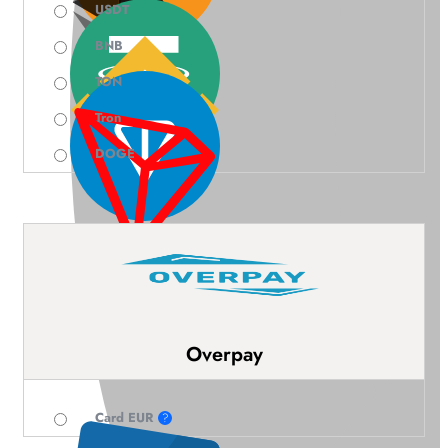
USDT
BNB
TON
Tron
DOGE
Overpay
Card EUR
?