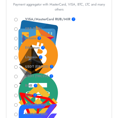
Payment aggregator with MasterCard, VISA, BTC, LTC and many
others
VISA/MasterCard RUB/MIR
?
SBP (RUB)
Bitcoin
?
Ethereum
?
Litecoin
?
USDT (ERC20)
?
USDT (TRC20)
?
BNB
?
Tron
?
FKWallet RUB
FKWallet USD