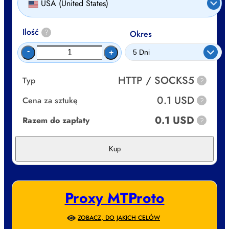
USA (United States)
Ilość
?
Okres
-
+
HTTP / SOCKS5
Typ
?
0.1 USD
Cena za sztukę
?
0.1 USD
Razem do zapłaty
?
Kup
Proxy MTProto
ZOBACZ, DO JAKICH CELÓW