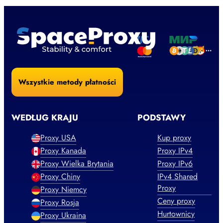
Wszystkie metody płatności
WEDŁUG KRAJU
PODSTAWY
Proxy USA
Kup proxy
Proxy Kanada
Proxy IPv4
Proxy Wielka Brytania
Proxy IPv6
Proxy Chiny
IPv4 Shared
Proxy
Proxy Niemcy
Ceny proxy
Proxy Rosja
Hurtownicy
Proxy Ukraina