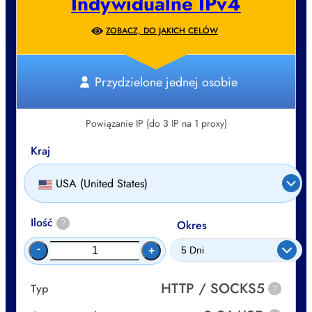
Indywidualne IPv4
ZOBACZ, DO JAKICH CELÓW
Przydzielone jednej osobie
Powiązanie IP (do 3 IP na 1 proxy)
Kraj
USA (United States)
Ilość
?
Okres
-
+
HTTP / SOCKS5
Typ
?