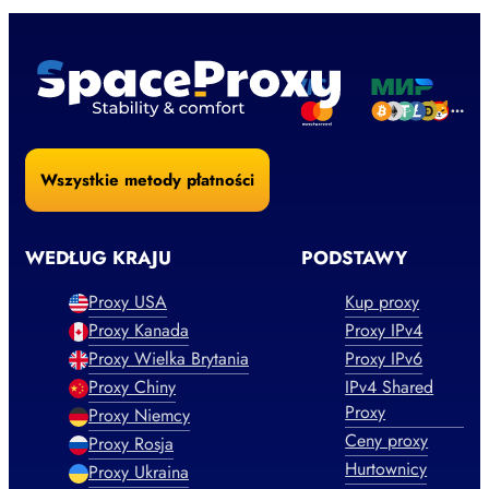
Wszystkie metody płatności
WEDŁUG KRAJU
PODSTAWY
Proxy USA
Kup proxy
Proxy Kanada
Proxy IPv4
Proxy Wielka Brytania
Proxy IPv6
Proxy Chiny
IPv4 Shared
Proxy
Proxy Niemcy
Ceny proxy
Proxy Rosja
Hurtownicy
Proxy Ukraina