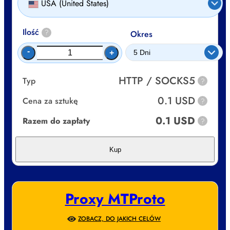
USA (United States)
Ilość
?
Okres
-
+
HTTP / SOCKS5
Typ
?
0.1 USD
Cena za sztukę
?
0.1 USD
Razem do zapłaty
?
Kup
Proxy MTProto
ZOBACZ, DO JAKICH CELÓW