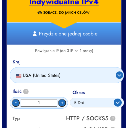
Indywidualne IPv4
ZOBACZ, DO JAKICH CELÓW
Przydzielone jednej osobie
Powiązanie IP (do 3 IP na 1 proxy)
Kraj
USA (United States)
Ilość
?
Okres
-
+
HTTP / SOCKS5
Typ
?