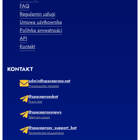
FAQ
Regulamin usługi
Umowa użytkownika
Polityka prywatności
API
Kontakt
KONTAKT
admin@spaceproxy.net
Руководство проекта
@spaceproxybot
Proxy bot
@spaceproxynews
Telegram канал
@spaceproxy_support_bot
Техническая поддержка