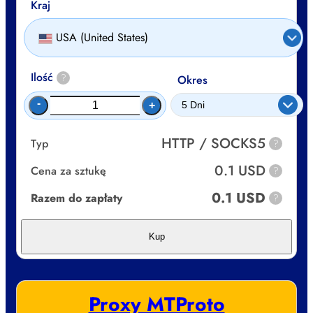
Kraj
USA (United States)
Ilość
?
Okres
-
+
HTTP / SOCKS5
Typ
?
0.1 USD
Cena za sztukę
?
0.1 USD
Razem do zapłaty
?
Kup
Proxy MTProto