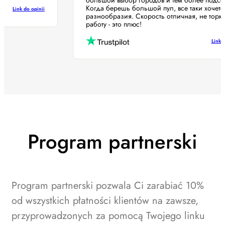
большой выбор городов и тем более под
Когда берешь большой пул, все таки хоч
Link do opinii
разнообразия. Скорость отличная, не то
работу - это плюс!
Li
Program partnerski
Program partnerski pozwala Ci zarabiać 10%
od wszystkich płatności klientów na zawsze,
przyprowadzonych za pomocą Twojego linku