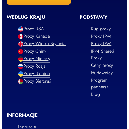
WEDŁUG KRAJU
PODSTAWY
Proxy USA
Kup proxy
Proxy Kanada
Proxy IPv4
Proxy Wielka Brytania
Proxy IPv6
Proxy Chiny
IPv4 Shared
Proxy
Proxy Niemcy
Ceny proxy
Proxy Rosja
Hurtownicy
Proxy Ukraina
Program
Proxy Białoruś
partnerski
Blog
INFORMACJE
Instrukcje