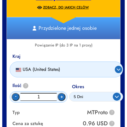
ZOBACZ, DO JAKICH CELÓW
Przydzielone jednej osobie
Powiązanie IP (do 3 IP na 1 proxy)
Kraj
USA (United States)
Ilość
?
Okres
-
+
MTProto
Typ
?
0.96 USD
Cena za sztukę
?