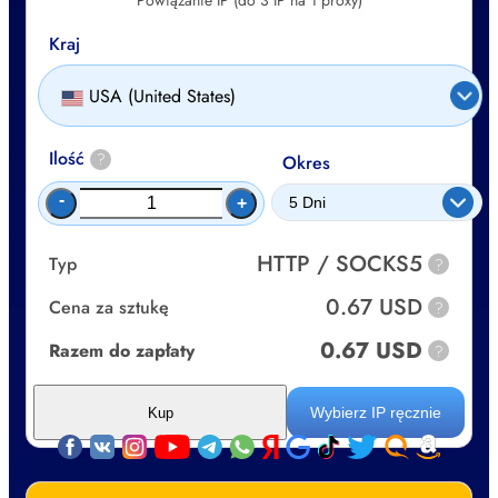
Powiązanie IP (do 3 IP na 1 proxy)
Kraj
USA (United States)
Ilość
?
Okres
-
+
HTTP / SOCKS5
Typ
?
0.67 USD
Cena za sztukę
?
0.67 USD
Razem do zapłaty
?
Wybierz IP ręcznie
Kup