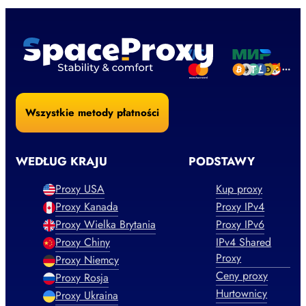
Wszystkie metody płatności
WEDŁUG KRAJU
PODSTAWY
Proxy USA
Kup proxy
Proxy Kanada
Proxy IPv4
Proxy Wielka Brytania
Proxy IPv6
Proxy Chiny
IPv4 Shared
Proxy
Proxy Niemcy
Ceny proxy
Proxy Rosja
Hurtownicy
Proxy Ukraina