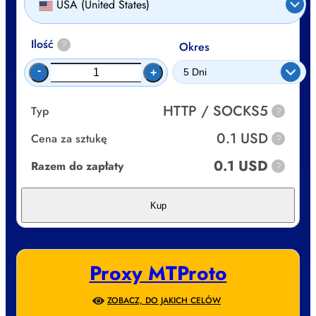
USA (United States)
Ilość
?
Okres
-
+
HTTP / SOCKS5
Typ
?
0.1 USD
Cena za sztukę
?
0.1 USD
Razem do zapłaty
?
Kup
Proxy MTProto
ZOBACZ, DO JAKICH CELÓW