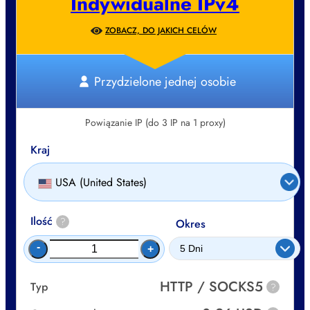
Indywidualne IPv4
ZOBACZ, DO JAKICH CELÓW
Przydzielone jednej osobie
Powiązanie IP (do 3 IP na 1 proxy)
Kraj
USA (United States)
Ilość
?
Okres
-
+
HTTP / SOCKS5
Typ
?