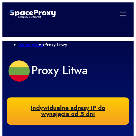
Spaceproxy
›
Proxy Litwy
Proxy Litwa
Indywidualne adresy IP do
wynajęcia od 5 dni