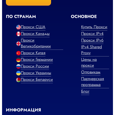
ПО СТРАНАМ
ОСНОВНОЕ
Прокси США
Купить Прокси
Прокси Канады
Прокси IPv4
Прокси
Прокси IPv6
Великобритании
IPv4 Shared
Прокси Китая
Proxy
Прокси Германии
Цены на
прокси
Прокси России
Оптовикам
Прокси Украины
Партнерская
Прокси Беларуси
программа
Блог
ИНФОРМАЦИЯ