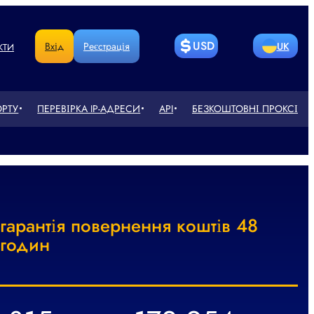
USD
Вхід
Реєстрація
UK
КТИ
BITCOIN
LITECOIN
RU
EN
ОРТУ
ПЕРЕВІРКА IP-АДРЕСИ
API
БЕЗКОШТОВНІ ПРОКСІ
ETHEREUM
РУБЛЬ
DE
CN
ГРИВНЯ
ТЕҢГЕСІ
FR
PT
СЎМ
EURO
PL
RO
гарантія повернення коштів 48
POUND
人民币
KZ
NL
STERLING
годин
ZŁOTY
TR