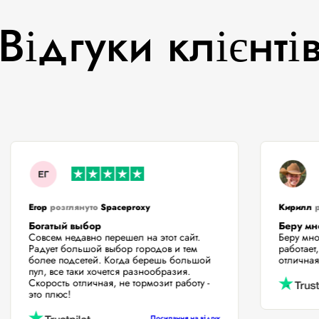
Відгуки клієнті
Егор
розглянуто
Spaceproxy
Кири
Богатый выбор
Беру 
Совсем недавно перешел на этот сайт.
Беру 
Радует большой выбор городов и тем
работ
более подсетей. Когда берешь большой
отлич
пул, все таки хочется разнообразия.
Скорость отличная, не тормозит работу -
это плюс!
Посилання на відгук