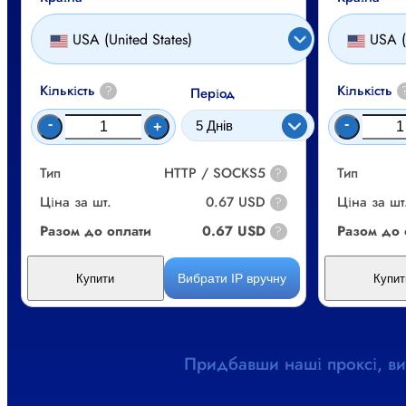
USA (United States)
USA (
Кількість
Кількість
?
Період
-
-
+
Тип
HTTP / SOCKS5
Тип
?
Ціна за шт.
0.67 USD
Ціна за шт
?
Разом до оплати
0.67 USD
Разом до 
?
Вибрати IP вручну
Купити
Купит
Придбавши наші проксі, ви