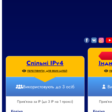
Спільні IPv4
Інди
ПЕРЕГЛЯНУТИ, ДЛЯ ЯКИХ ЦІЛЕЙ
П
Використовують до 3 осіб
Ви
Прив’язка за IP (до 3 IP на 1 проксі)
Прив’язк
Країна
Країна