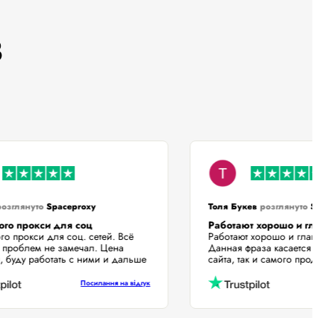
в
лл
розглянуто
Spaceproxy
Толя Букев
розгляну
много прокси для соц
Работают хорошо и
много прокси для соц. сетей. Всё
Работают хорошо и г
ает, проблем не замечал. Цена
Данная фраза касает
ная, буду работать с ними и дальше
сайта, так и самого п
Посилання на відгук