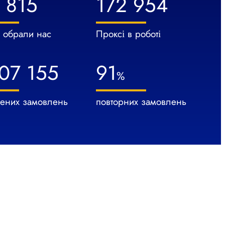
 815
172 954
в обрали нас
Проксі в роботі
07 155
91
%
ених замовлень
повторних замовлень