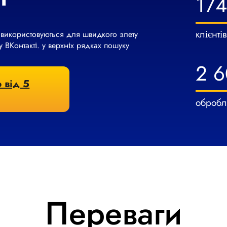
174
клієнті
 використовуються для швидкого злету
у ВКонтакті. у верхніх рядках пошуку
2 6
 від 5
обробл
Переваги