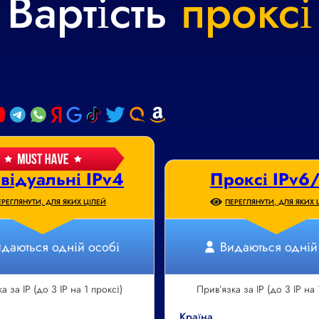
Вартість
проксі
відуальні IPv4
Проксі IPv6
ЕРЕГЛЯНУТИ, ДЛЯ ЯКИХ ЦІЛЕЙ
ПЕРЕГЛЯНУТИ, ДЛЯ ЯКИХ 
даються одній особі
Видаються одній
а за IP (до 3 IP на 1 проксі)
Прив’язка за IP (до 3 IP на 
Країна