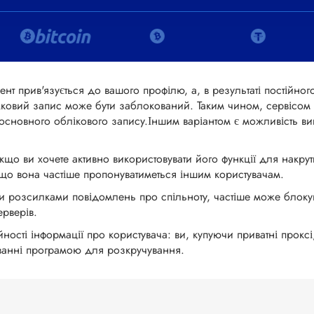
нт прив'язується до вашого профілю, а, в результаті постійног
овий запис може бути заблокований. Таким чином, сервісом к
з основного облікового запису.Іншим варіантом є можливість 
що ви хочете активно використовувати його функції для накрут
 що вона частіше пропонуватиметься іншим користувачам.
розсилками повідомлень про спільноту, частіше може блокува
ерверів.
сті інформації про користувача: ви, купуючи приватні проксі,
туванні програмою для розкручування.