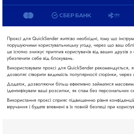
Проксі для QuickSender життєво необхідні, тому що інструме
порушуючими користувальницьку угоду, через що ваш облік
це істотно знижує приплив користувачів від ваших друзів 
убезпечити себе від блокувань.
Використовувати проксі для QuickSender рекомендується, як
дозволяє створити видимість популярності сторінки, через
Додаток, дозволяючи більш ефективно займатися масовими 
ідентифікувати ваші розсилки, як спам без персональних с
Використання проксі сприяє підвищенню рівня конфіденційно
втручання і будете впевнені в їх повній безпеці при корис