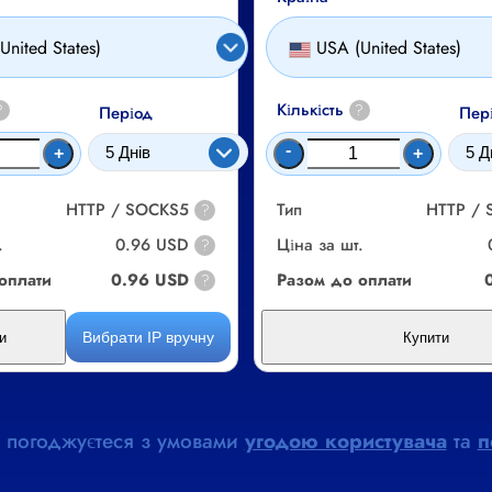
United States)
USA (United States)
Кількість
?
?
Період
Пер
-
+
+
HTTP / SOCKS5
Тип
HTTP /
?
.
0.96 USD
Ціна за шт.
?
оплати
0.96 USD
Разом до оплати
?
Вибрати IP вручну
и
Купити
 погоджуєтеся з умовами
угодою користувача
та
п