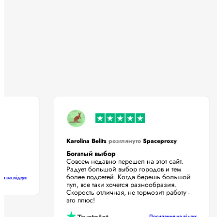
Karolina Belits
розглянуто
Spaceproxy
Богатый выбор
му!
Совсем недавно перешел на этот сайт.
Радует большой выбор городов и тем
более подсетей. Когда берешь большой
лання на відгук
пул, все таки хочется разнообразия.
Скорость отличная, не тормозит работу -
это плюс!
Посилання на відгук