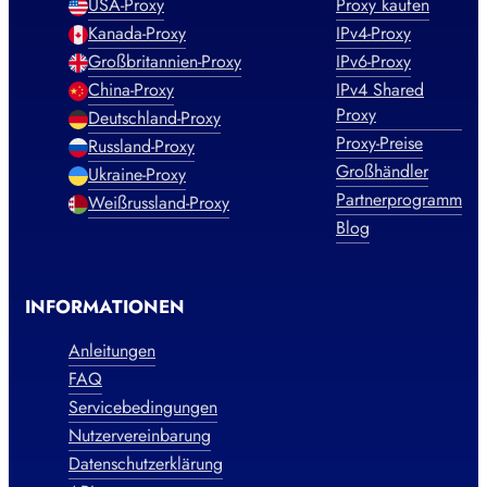
USA-Proxy
Proxy kaufen
Kanada-Proxy
IPv4-Proxy
Großbritannien-Proxy
IPv6-Proxy
China-Proxy
IPv4 Shared
Proxy
Deutschland-Proxy
Proxy-Preise
Russland-Proxy
Großhändler
Ukraine-Proxy
Partnerprogramm
Weißrussland-Proxy
Blog
INFORMATIONEN
Anleitungen
FAQ
Servicebedingungen
Nutzervereinbarung
Datenschutzerklärung