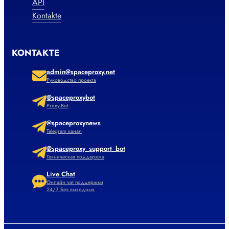
API
Kontakte
KONTAKTE
admin@spaceproxy.net
Руководство проекта
@spaceproxybot
Proxy-Bot
@spaceproxynews
Telegram канал
@spaceproxy_support_bot
Техническая поддержка
Live Chat
Онлайн чат поддержки
24/7 Без выходных