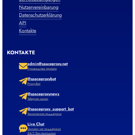
Nutzervereinbarung
Datenschutzerklärung
API
Kontakte
KONTAKTE
admin@spaceproxy.net
Руководство проекта
@spaceproxybot
Proxy-Bot
@spaceproxynews
Telegram канал
@spaceproxy_support_bot
Техническая поддержка
Live Chat
Онлайн чат поддержки
24/7 Без выходных