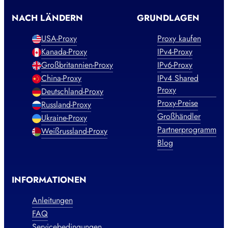
NACH LÄNDERN
GRUNDLAGEN
USA-Proxy
Proxy kaufen
Kanada-Proxy
IPv4-Proxy
Großbritannien-Proxy
IPv6-Proxy
China-Proxy
IPv4 Shared
Proxy
Deutschland-Proxy
Proxy-Preise
Russland-Proxy
Großhändler
Ukraine-Proxy
Partnerprogramm
Weißrussland-Proxy
Blog
INFORMATIONEN
Anleitungen
FAQ
Servicebedingungen