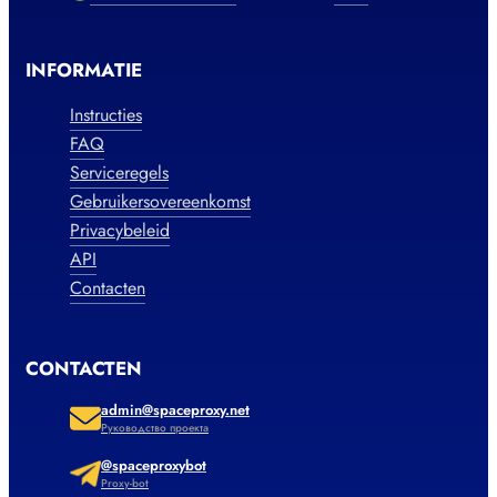
INFORMATIE
Instructies
FAQ
Serviceregels
Gebruikersovereenkomst
Privacybeleid
API
Contacten
CONTACTEN
admin@spaceproxy.net
Руководство проекта
@spaceproxybot
Proxy-bot