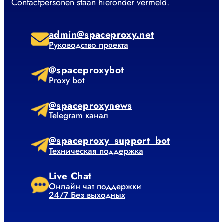
Contactpersonen staan hieronder vermeld.
admin@spaceproxy.net
Руководство проекта
@spaceproxybot
Proxy bot
@spaceproxynews
Telegram канал
@spaceproxy_support_bot
Техническая поддержка
Live Chat
Онлайн чат поддержки
24/7 Без выходных