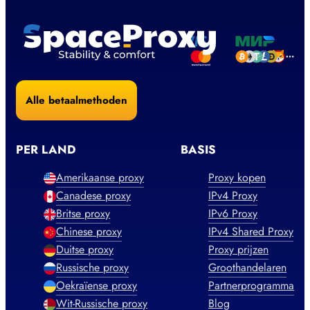
Alle betaalmethoden
PER LAND
BASIS
Amerikaanse proxy
Proxy kopen
Canadese proxy
IPv4 Proxy
Britse proxy
IPv6 Proxy
Chinese proxy
IPv4 Shared Proxy
Duitse proxy
Proxy prijzen
Russische proxy
Groothandelaren
Oekraïense proxy
Partnerprogramma
Wit-Russische proxy
Blog