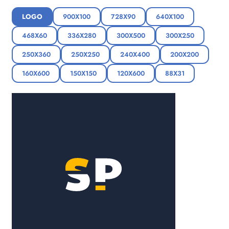
LOGO
900X100
728X90
640X100
468X60
336X280
300X500
300X250
250X360
250X250
240X400
200X200
160X600
150X150
120X600
88X31