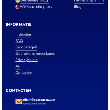
Oekraïense proxy
Partnerprogramma
Wit-Russische proxy
Blog
INFORMATIE
Instructies
FAQ
Serviceregels
Gebruikersovereenkomst
Privacybeleid
API
Contacten
CONTACTEN
admin@spaceproxy.net
Руководство проекта