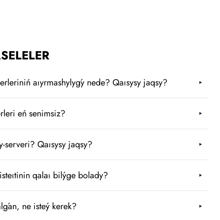
SELELER
verleriniń aıyrmashylyǵy nede? Qaısysy jaqsy?
rleri eń senimsiz?
serveri? Qaısysy jaqsy?
isteıtinin qalaı bilýge bolady?
lǵan, ne isteý kerek?