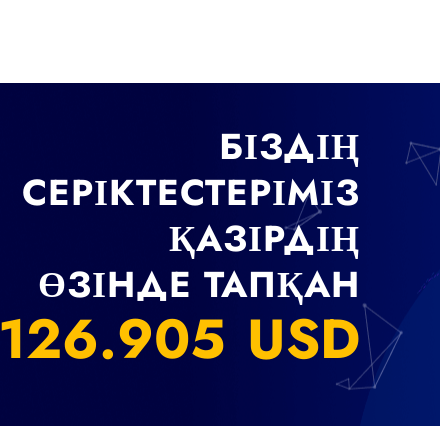
БІЗДІҢ
СЕРІКТЕСТЕРІМІЗ
ҚАЗІРДІҢ
ӨЗІНДЕ ТАПҚАН
157.608
USD