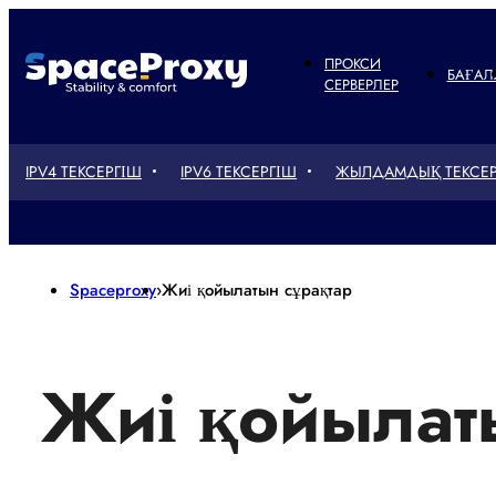
ПРОКСИ
БАҒАЛ
СЕРВЕРЛЕР
IPV4 ТЕКСЕРГІШ
IPV6 ТЕКСЕРГІШ
ЖЫЛДАМДЫҚ ТЕКСЕР
Spaceproxy
›
Жиі қойылатын сұрақтар
Жиі қойылат