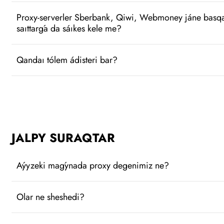
Proxy-serverler Sberbank, Qiwi, Webmoney jáne basqal
saıttarǵa da sáıkes kele me?
Qandaı tólem ádisteri bar?
JALPY SURAQTAR
Aýyzeki maǵynada proxy degenimiz ne?
Olar ne sheshedi?