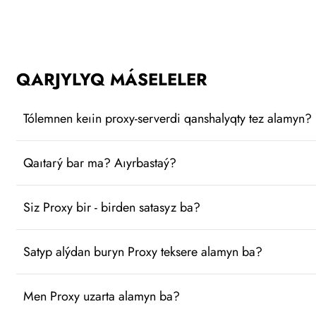
QARJYLYQ MÁSELELER
Tólemnen keıin proxy-serverdi qanshalyqty tez alamyn?
Qaıtarý bar ma? Aıyrbastaý?
Siz Proxy bir - birden satasyz ba?
Satyp alýdan buryn Proxy teksere alamyn ba?
Men Proxy uzarta alamyn ba?