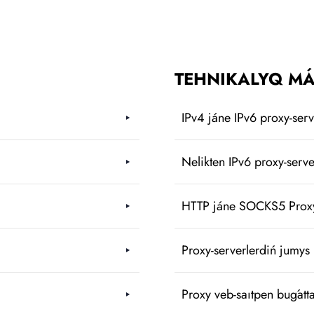
TEHNIKALYQ MÁ
IPv4 jáne IPv6 proxy-ser
Nelikten IPv6 proxy-serve
HTTP jáne SOCKS5 Proxy-
Proxy-serverlerdiń jumys 
Proxy veb-saıtpen buǵatta