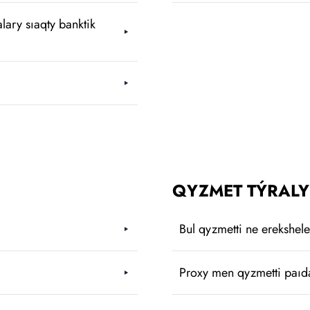
ary sıaqty banktik
QYZMET TÝRALY
Bul qyzmetti ne erekshel
Proxy men qyzmetti paıda