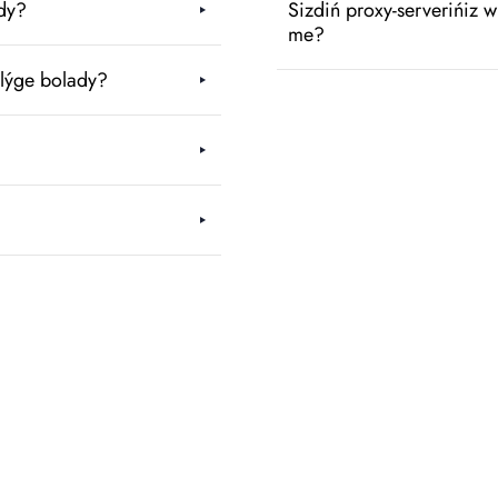
ady?
Sizdiń proxy-serverińiz w
me?
ilýge bolady?