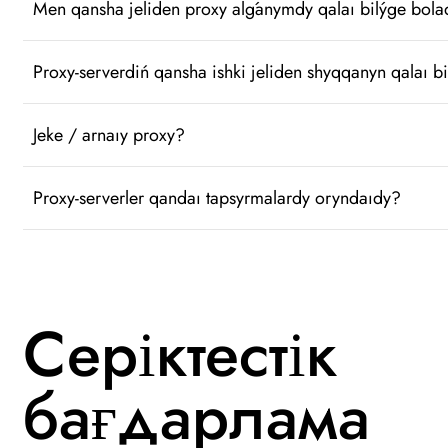
Men qansha jeliden proxy alǵanymdy qalaı bilýge bol
Proxy-serverdiń qansha ishki jeliden shyqqanyn qalaı b
Jeke / arnaıy proxy?
Proxy-serverler qandaı tapsyrmalardy oryndaıdy?
Серіктестік
бағдарлама