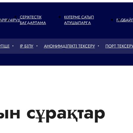
СЕРІКТЕСТІК
КӨТЕРМЕ САТЫП
АР
IPV4
IPV6
FAQ
БАЙ
БАҒДАРЛАМА
АЛУШЫЛАРҒА
ГІШІ
IP БІЛУ
АНОНИМДІЛІКТІ ТЕКСЕРУ
ПОРТ ТЕКСЕР
ын сұрақтар