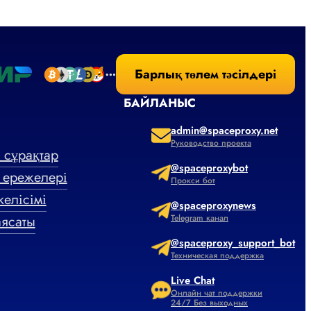
Барлық төлем тәсілдері
БАЙЛАНЫС
admin@spaceproxy.net
Руководство проекта
 сұрақтар
@spaceproxybot
 ережелері
Прокси бот
елісімі
@spaceproxynews
ясаты
Telegram канал
@spaceproxy_support_bot
Техническая поддержка
Live Chat
Онлайн чат поддержки
24/7 Без выходных