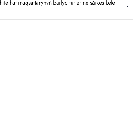
hite hat maqsattarynyń barlyq túrlerine sáıkes kele