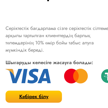
Серіктестік бағдарлама сізге серіктестік сілтем
арқылы тартылған клиенттердің барлық
төлемдерінің 10% өмір бойы табыс алуға
мүмкіндік береді.
Шығаруды келесіге жасауға болады:
Көбірек білу