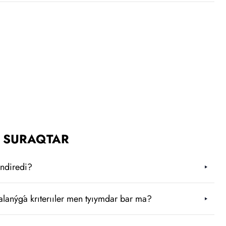
 SURAQTAR
endiredi?
lanýǵa krıterııler men tyıymdar bar ma?