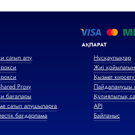
АҚПАРАТ
и сатып алу
Нұсқаулықтар
прокси
Жиі қойылатын
прокси
Қызмет көрсету
Shared Proxy
Пайдаланушы к
си бағалары
Құпиялылық са
ме сатып алушыларға
API
тестік бағдарлама
Байланыс