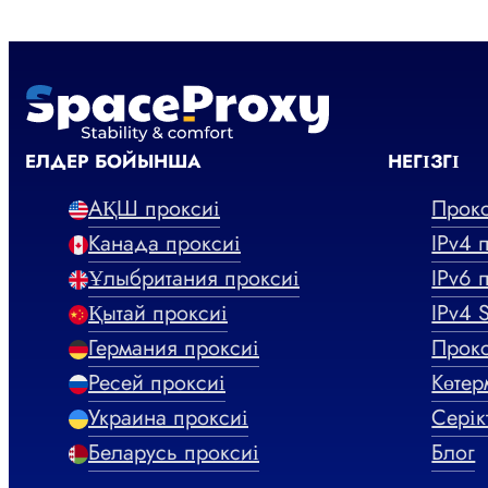
ЕЛДЕР БОЙЫНША
НЕГІЗГІ
АҚШ проксиі
Прокс
Канада проксиі
IPv4 
Ұлыбритания проксиі
IPv6 
Қытай проксиі
IPv4 
Германия проксиі
Прок
Ресей проксиі
Көтер
Украина проксиі
Серік
Беларусь проксиі
Блог