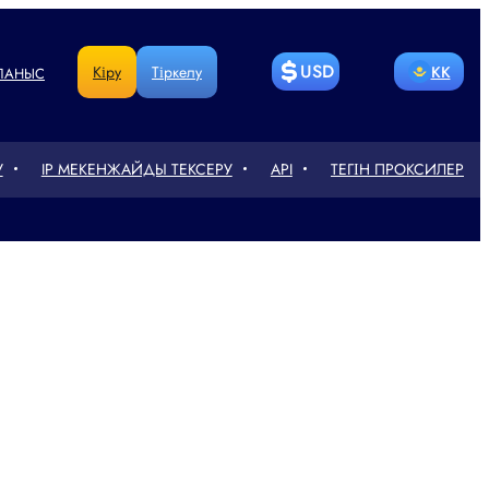
USD
Кіру
Тіркелу
KK
ЛАНЫС
BITCOIN
LITECOIN
RU
EN
У
IP МЕКЕНЖАЙДЫ ТЕКСЕРУ
API
ТЕГІН ПРОКСИЛЕР
ETHEREUM
РУБЛЬ
DE
CN
ГРИВНЯ
ТЕҢГЕСІ
FR
PT
СЎМ
EURO
UA
PL
POUND
人民币
RO
NL
STERLING
ZŁOTY
TR