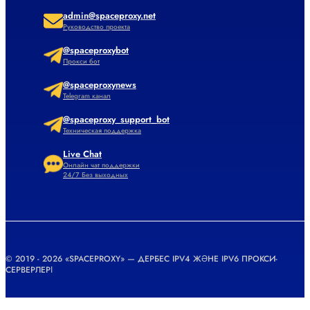
admin@spaceproxy.net
Руководство проекта
@spaceproxybot
Прокси бот
@spaceproxynews
Telegram канал
@spaceproxy_support_bot
Техническая поддержка
Live Chat
Онлайн чат поддержки
24/7 Без выходных
© 2019 - 2026 «SPACEPROXY» — ДЕРБЕС IPV4 ЖӘНЕ IPV6 ПРОКСИ-
СЕРВЕРЛЕРІ