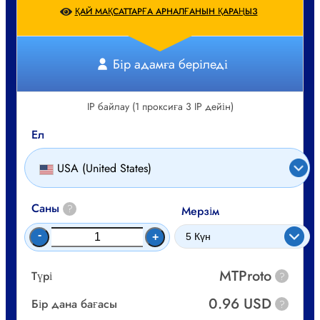
ҚАЙ МАҚСАТТАРҒА АРНАЛҒАНЫН ҚАРАҢЫЗ
Бір адамға беріледі
IP байлау (1 проксиға 3 IP дейін)
Ел
USA (United States)
Саны
?
Мерзім
-
+
MTProto
Түрі
?
0.96 USD
Бір дана бағасы
?