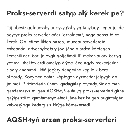
Proksı-serverdi satyp alý kerek pe?
Tájirıbesiz qoldanýshylar qyzyǵýshylyq tanytady - eger jelide
aqysyz proksı-serverler ońaı "ornalassa", nege aqsha tóleý
kerek. Qoljetimdilikten basqa, mundaı serverlerdiń
eshqandaı artyqshylyqtary joq jáne olardyń kóptegen
kemshilikteri bar. Jalpyǵa qoljetimdi IP mekenjaılary barlyq
yqtımal shekteýlerdi aınalyp ótýge jáne aqyly mekenjaılar
sıaqty anonımdiliktiń joǵary deńgeıine kepildik bere
almaıdy. Sonymen qatar, kóptegen qyzmetter jalpyǵa qol
jetimdi IP tizimderin únemi qadaǵalap otyrady.Bir qolmen
qamtamasyz etilgen AQSH-tyń elıtalyq proksı-serverleri ǵana
qaýipsizdikti qamtamasyz etedi jáne kez kelgen buǵattalǵan
veb-resýrsqa kedergisiz kirýge kómektesedi.
AQSH-tyń arzan proksı-serverleri