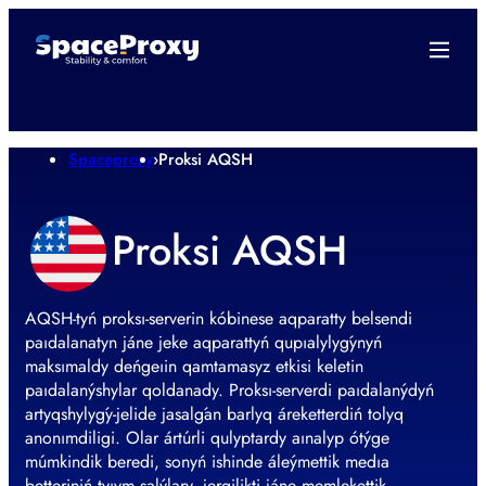
Spaceproxy
›
Proksi AQSH
Proksi AQSH
AQSH-tyń proksı-serverin kóbinese aqparatty belsendi
paıdalanatyn jáne jeke aqparattyń qupıalylyǵynyń
maksımaldy deńgeıin qamtamasyz etkisi keletin
paıdalanýshylar qoldanady. Proksı-serverdi paıdalanýdyń
artyqshylyǵy-jelide jasalǵan barlyq áreketterdiń tolyq
anonımdiligi. Olar ártúrli qulyptardy aınalyp ótýge
múmkindik beredi, sonyń ishinde áleýmettik medıa
betteriniń tyıym salýlary, jergilikti jáne memlekettik