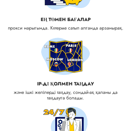
ЕҢ ТӨМЕН БАҒАЛАР
прокси нарығында. Көтерме сатып алғанда арзанырақ.
IP-ДІ ҚОЛМЕН ТАҢДАУ
және ішкі желілерді таңдау, сондай-ақ қаланы да
таңдауға болады.