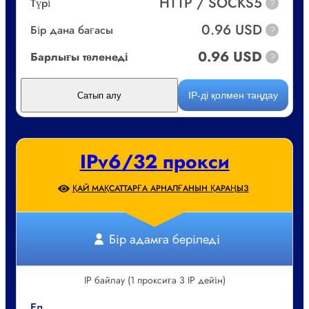
HTTP / SOCKS5
Түрі
?
0.96 USD
Бір дана бағасы
?
0.96 USD
Барлығы төленеді
?
IP-ді қолмен таңдау
Сатып алу
IPv6/32 прокси
ҚАЙ МАҚСАТТАРҒА АРНАЛҒАНЫН ҚАРАҢЫЗ
Бір адамға беріледі
IP байлау (1 проксиға 3 IP дейін)
Ел