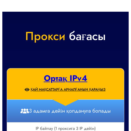
Прокси
бағасы
Ортақ IPv4
ҚАЙ МАҚСАТТАРҒА АРНАЛҒАНЫН ҚАРАҢЫЗ
3 адамға дейін қолдануға болады
IP байлау (1 проксиға 3 IP дейін)