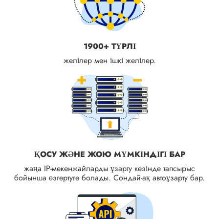
1900+ ТҮРЛІ
желілер мен ішкі желілер.
ҚОСУ ЖӘНЕ ЖОЮ МҮМКІНДІГІ БАР
жаңа IP-мекенжайларды ұзарту кезінде тапсырыс
бойынша өзгертуге болады. Сондай-ақ автоұзарту бар.