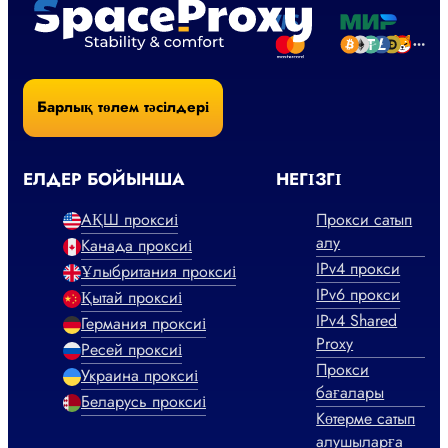
Барлық төлем тәсілдері
ЕЛДЕР БОЙЫНША
НЕГІЗГІ
АҚШ проксиі
Прокси сатып
алу
Канада проксиі
IPv4 прокси
Ұлыбритания проксиі
IPv6 прокси
Қытай проксиі
IPv4 Shared
Германия проксиі
Proxy
Ресей проксиі
Прокси
Украина проксиі
бағалары
Беларусь проксиі
Көтерме сатып
алушыларға