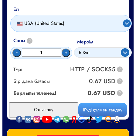
Ел
USA (United States)
Саны
?
Мерзім
-
+
HTTP / SOCKS5
Түрі
?
0.67 USD
Бір дана бағасы
?
0.67 USD
Барлығы төленеді
?
IP-ді қолмен таңдау
Сатып алу