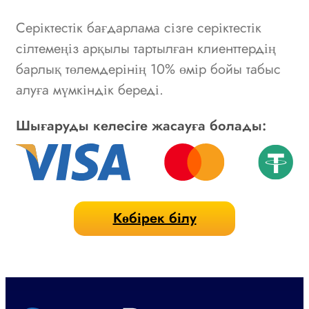
Серіктестік бағдарлама сізге серіктестік
сілтемеңіз арқылы тартылған клиенттердің
барлық төлемдерінің 10% өмір бойы табыс
алуға мүмкіндік береді.
Шығаруды келесіге жасауға болады:
Көбірек білу