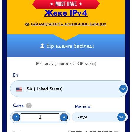
Жеке IPv4
ҚАЙ МАҚСАТТАРҒА АРНАЛҒАНЫН ҚАРАҢЫЗ
Бір адамға беріледі
IP байлау (1 проксиға 3 IP дейін)
Ел
USA (United States)
Саны
?
Мерзім
-
+