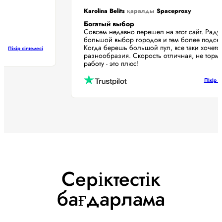
Karolina Belits
қаралды
Spaceproxy
Богатый выбор
Совсем недавно перешел на этот сайт. Ра
большой выбор городов и тем более подс
Когда берешь большой пул, все таки хоче
Пікір сілтемесі
разнообразия. Скорость отличная, не то
работу - это плюс!
Пікі
Серіктестік
бағдарлама