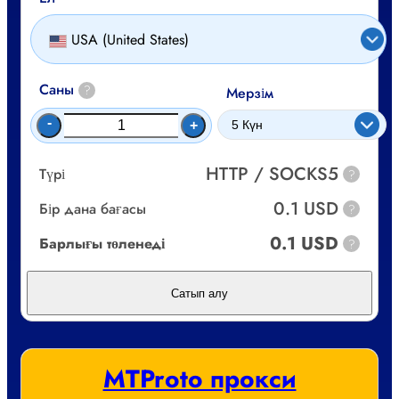
USA (United States)
Саны
?
Мерзім
-
+
HTTP / SOCKS5
Түрі
?
0.1 USD
Бір дана бағасы
?
0.1 USD
Барлығы төленеді
?
Сатып алу
MTProto прокси