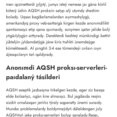
men qyzmetterdi jyljytý, jumys isteý nemese jaı ǵana kóńil
kóterý úshin AQSH proksıin satyp alý utymdy sheshim
bolady. Uqsas baǵdarlamalardan aıyrmashylyǵy,
amerıkandyq proxy veb-saıttarǵa kirgen kezde anonımdilikti
qamtamasyz etip qana qoımaıdy, sonymen qatar jelide bolý
yńǵaılylyǵyn arttyrady. Derekterdi keshteý múmkindigi bettiń
júktelýin jyldamdatýǵa jáne kiris trafıkti únemdeýge
kómektesedi. Al pıngtiń 3-4 ese tómendeýi onlaın oıyn
áýesqoılaryn tań qaldyrady.
Anonımdi AQSH proksı-serverleri-
paıdalaný tásilderi
AQSH eseptik jazbasyna tirkelgen kezde, eger siz basqa
elde bolsańyz, oǵan kire almaısyz. Bul jaǵdaıda resýrs
sizdiń ornalasqan jerińiz týraly aqparatty únemi suraıdy.
Mundaı problemalardy boldyrmaýdyń dáleldengen joly
AQSH-tyń jeke proksı-serverleri bolyp sanalady.Reseı,