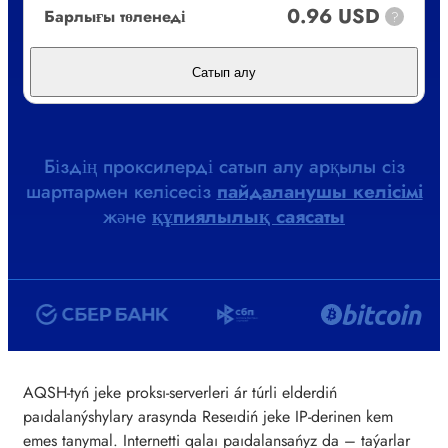
0.96 USD
Барлығы төленеді
?
Сатып алу
Біздің проксилерді сатып алу арқылы сіз
шарттармен келісесіз
пайдаланушы келісімі
және
құпиялылық саясаты
AQSH-tyń jeke proksı-serverleri ár túrli elderdiń
paıdalanýshylary arasynda Reseıdiń jeke IP-derinen kem
emes tanymal. Internetti qalaı paıdalansańyz da – taýarlar