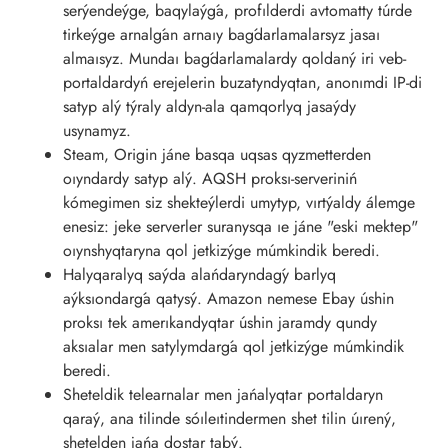
serýendeýge, baqylaýǵa, profılderdi avtomatty túrde
tirkeýge arnalǵan arnaıy baǵdarlamalarsyz jasaı
almaısyz. Mundaı baǵdarlamalardy qoldaný iri veb-
portaldardyń erejelerin buzatyndyqtan, anonımdi IP-di
satyp alý týraly aldyn-ala qamqorlyq jasaýdy
usynamyz.
Steam, Origin jáne basqa uqsas qyzmetterden
oıyndardy satyp alý. AQSH proksı-serveriniń
kómegimen siz shekteýlerdi umytyp, vırtýaldy álemge
enesiz: jeke serverler suranysqa ıe jáne "eski mektep"
oıynshyqtaryna qol jetkizýge múmkindik beredi.
Halyqaralyq saýda alańdaryndaǵy barlyq
aýksıondarǵa qatysý. Amazon nemese Ebay úshin
proksı tek amerıkandyqtar úshin jaramdy qundy
aksıalar men satylymdarǵa qol jetkizýge múmkindik
beredi.
Sheteldik telearnalar men jańalyqtar portaldaryn
qaraý, ana tilinde sóıleıtindermen shet tilin úırený,
shetelden jańa dostar tabý.