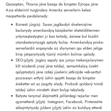
Qazaqstan, Ýkraına jáne basqa da birqatar Eýropa jáne
Azıa elderiniń turǵyndary Amerıka serverlerin kelesi
maqsattarda paıdalanady:
Bıznesti júrgizý. Saıası jaǵdaıdyń shıelenisýine
baılanysty amerıkandyq kásipkerler sheteldiktermen
yntymaqtastyqtan jıi bas tartady, ásirese bul bizdiń
otandastarymyzǵa qatysty bolsa. Amerıkandyq proksı-
serverlerdiń arqasynda siz shynymen qaı elden jelige
kirip jatqanyńyzdy túsiný múmkin bolmaı qalady.
SEO-jyljytý. Joǵary sapaly ipa jumys mekenjaılarymen
kilt sózderdi jınaý jáne taldaý, semantıkalyq ózekti
qalyptastyrý jáne izdeý júıelerin jetkizýde veb-saıttyń
pozısıasyn arttyrý úshin qajetti basqa da birqatar
áreketter eń az ýaqytty alady. Proksıdi qoldaný tıimdi
taldaý úshin mindetti shart bolyp tabylady.
Batysta tanymal áleýmettik jelilerdegi taýarlar men
qyzmetterdi jyljytý. Instagram, Facebook, Pinterest-te
akkaýntyńyzdy jyldam jyljytý úshin siz bulshyq etterdi