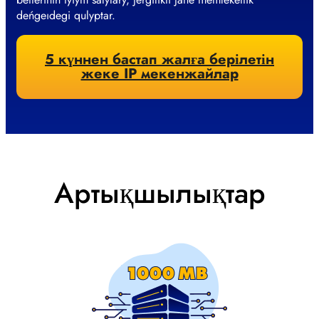
deńgeıdegi qulyptar.
5 күннен бастап жалға берілетін
жеке IP мекенжайлар
Артықшылықтар