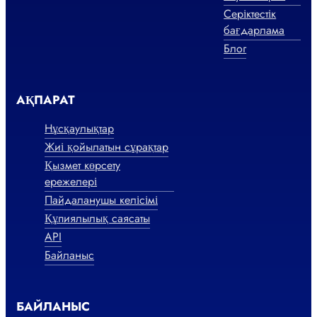
Серіктестік
бағдарлама
Блог
АҚПАРАТ
Нұсқаулықтар
Жиі қойылатын сұрақтар
Қызмет көрсету
ережелері
Пайдаланушы келісімі
Құпиялылық саясаты
API
Байланыс
БАЙЛАНЫС