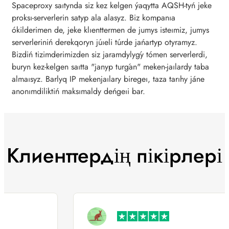
Spaceproxy saıtynda siz kez kelgen ýaqytta AQSH-tyń jeke
proksı-serverlerin satyp ala alasyz. Biz kompanıa
ókilderimen de, jeke klıenttermen de jumys isteımiz, jumys
serverleriniń derekqoryn júıeli túrde jańartyp otyramyz.
Bizdiń tizimderimizden siz jaramdylyǵy tómen serverlerdi,
buryn kez-kelgen saıtta "janyp turǵan" meken-jaılardy taba
almaısyz. Barlyq IP mekenjaılary biregeı, taza tarıhy jáne
anonımdiliktiń maksımaldy deńgeıi bar.
Клиенттердің пікірлері