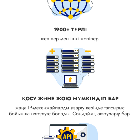
1900+ ТҮРЛІ
желілер мен ішкі желілер.
ҚОСУ ЖӘНЕ ЖОЮ МҮМКІНДІГІ БАР
жаңа IP-мекенжайларды ұзарту кезінде тапсырыс
бойынша өзгертуге болады. Сондай-ақ автоұзарту бар.