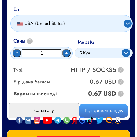
Ел
USA (United States)
Саны
?
Мерзім
-
+
HTTP / SOCKS5
Түрі
?
0.67 USD
Бір дана бағасы
?
0.67 USD
Барлығы төленеді
?
IP-ді қолмен таңдау
Сатып алу