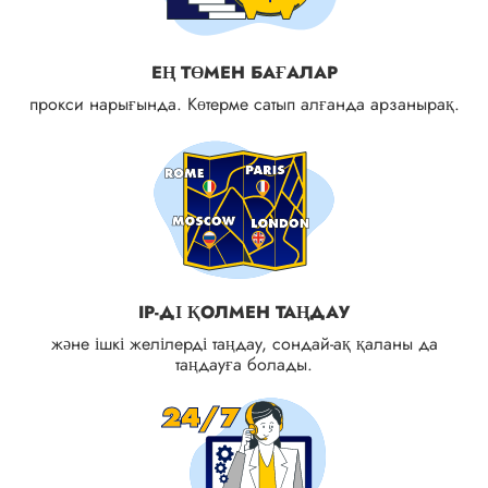
ЕҢ ТӨМЕН БАҒАЛАР
прокси нарығында. Көтерме сатып алғанда арзанырақ.
IP-ДІ ҚОЛМЕН ТАҢДАУ
және ішкі желілерді таңдау, сондай-ақ қаланы да
таңдауға болады.