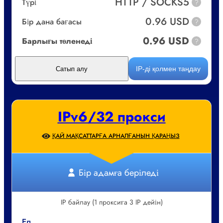
HTTP / SOCKS5
Түрі
?
0.96 USD
Бір дана бағасы
?
0.96 USD
Барлығы төленеді
?
IP-ді қолмен таңдау
Сатып алу
IPv6/32 прокси
ҚАЙ МАҚСАТТАРҒА АРНАЛҒАНЫН ҚАРАҢЫЗ
Бір адамға беріледі
IP байлау (1 проксиға 3 IP дейін)
Ел