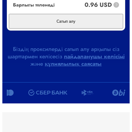
0.96 USD
Барлығы төленеді
?
Сатып алу
Біздің проксилерді сатып алу арқылы сіз
шарттармен келісесіз
пайдаланушы келісімі
және
құпиялылық саясаты