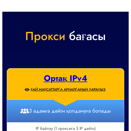
Прокси
бағасы
Ортақ IPv4
ҚАЙ МАҚСАТТАРҒА АРНАЛҒАНЫН ҚАРАҢЫЗ
3 адамға дейін қолдануға болады
IP байлау (1 проксиға 3 IP дейін)