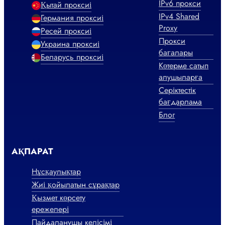
IPv6 прокси
Қытай проксиі
IPv4 Shared
Германия проксиі
Proxy
Ресей проксиі
Прокси
Украина проксиі
бағалары
Беларусь проксиі
Көтерме сатып
алушыларға
Серіктестік
бағдарлама
Блог
АҚПАРАТ
Нұсқаулықтар
Жиі қойылатын сұрақтар
Қызмет көрсету
ережелері
Пайдаланушы келісімі