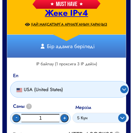
Жеке IPv4
ҚАЙ МАҚСАТТАРҒА АРНАЛҒАНЫН ҚАРАҢЫЗ
Бір адамға беріледі
IP байлау (1 проксиға 3 IP дейін)
Ел
USA (United States)
Саны
?
Мерзім
-
+