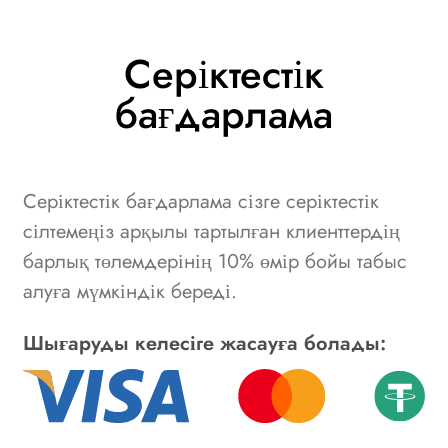
Серіктестік
бағдарлама
Серіктестік бағдарлама сізге серіктестік
сілтемеңіз арқылы тартылған клиенттердің
барлық төлемдерінің 10% өмір бойы табыс
алуға мүмкіндік береді.
Шығаруды келесіге жасауға болады: