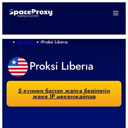
Spaceproxy
›
Proksi Lıberıa
Proksi Lıberıa
5 күннен бастап жалға берілетін
жеке IP мекенжайлар