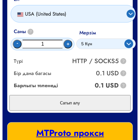
USA (United States)
Саны
?
Мерзім
-
+
HTTP / SOCKS5
Түрі
?
0.1 USD
Бір дана бағасы
?
0.1 USD
Барлығы төленеді
?
Сатып алу
MTProto прокси