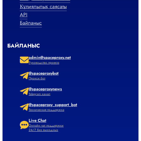
Құпиялылық саясаты
API
Байланыс
БАЙЛАНЫС
admin@spaceproxy.net
Руководство проекта
@spaceproxybot
Прокси бот
@spaceproxynews
Telegram канал
@spaceproxy_support_bot
Техническая поддержка
Live Chat
Онлайн чат поддержки
24/7 Без выходных