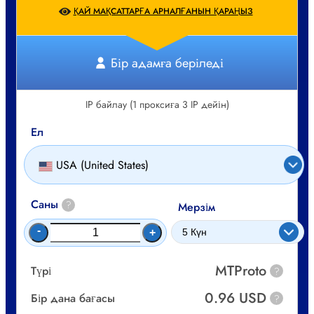
ҚАЙ МАҚСАТТАРҒА АРНАЛҒАНЫН ҚАРАҢЫЗ
Бір адамға беріледі
IP байлау (1 проксиға 3 IP дейін)
Ел
USA (United States)
Саны
?
Мерзім
-
+
MTProto
Түрі
?
0.96 USD
Бір дана бағасы
?