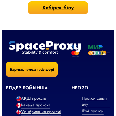
Көбірек білу
Барлық төлем тәсілдері
ЕЛДЕР БОЙЫНША
НЕГІЗГІ
АҚШ проксиі
Прокси сатып
алу
Канада проксиі
IPv4 прокси
Ұлыбритания проксиі