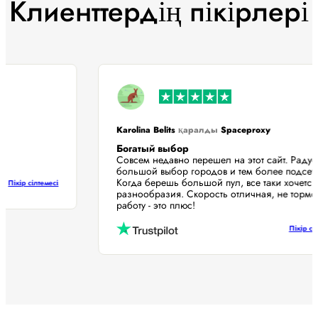
Клиенттердің пікірлері
Karolina Belits
қаралды
Spaceproxy
Богатый выбор
Совсем недавно перешел на этот сайт. Рад
большой выбор городов и тем более подсе
Когда берешь большой пул, все таки хочет
Пікір сілтемесі
разнообразия. Скорость отличная, не тор
работу - это плюс!
Пікір