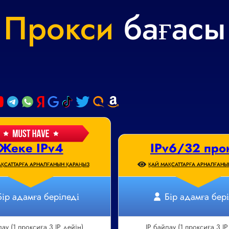
Прокси
бағасы
Жеке IPv4
IPv6/32 про
ҚСАТТАРҒА АРНАЛҒАНЫН ҚАРАҢЫЗ
ҚАЙ МАҚСАТТАРҒА АРНАЛҒАНЫ
Бір адамға беріледі
Бір адамға бер
лау (1 проксиға 3 IP дейін)
IP байлау (1 проксиға 3 IP