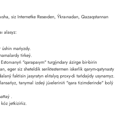
laısha, siz Internetke Reseıden, Ýkraınadan, Qazaqstannan
ı alasyz:
ar úshin mańyzdy.
lnamalardy tirkeý.
Estonıanyń "qarapaıym" turǵyndary ázirge bir-birin
 eger siz sheteldik seriktestermen iskerlik qarym-qatynasty
aný faktisin jasyratyn elıtalyq proxy-di tańdaýdy usynamyz.
ansańyz, tanymal izdeý júıeleriniń "qara tizimderinde" bolý
attaý .
óz jetkizińiz.