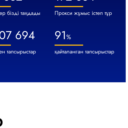
ер бізді таңдады
Прокси жұмыс істеп тұр
07 694
91
%
ен тапсырыстар
қайталанған тапсырыстар
р