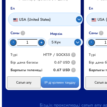
Ел
Ел
USA (United States)
USA (
Саны
Саны
?
?
Мерзім
-
-
+
Түрі
HTTP / SOCKS5
Түрі
?
Бір дана бағасы
0.67 USD
Бір дана 
?
Барлығы төленеді
0.67 USD
Барлығы т
?
IP-ді қолмен таңдау
Сатып алу
Сатып а
Біздің проксилерді сатып алу а