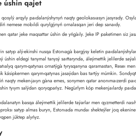
 úshin qajet
ǵa qosylý arqyly paıdalanýshynyń naqty geolokasıasyn jasyrady. Osy
diń nemese mobıldi qurylǵynyń ornalasqan jeri dep sanaıdy.
en qatar jeke maqsattar úshin de yńǵaıly. Jeke IP paketimen siz jasa
tterin satyp alý-ekinshi nusqa Estonıaǵa barǵysy keletin paıdalanýshyl
ený úshin eldegi tanymal tanysý saıttarynda, áleýmettik jelilerde saýa
atıalyq qarym-qatynas ornatýǵa tyrysqanyna qaramastan, Reseı men 
ik kásipkermen qarym-qatynas jasaýdan bas tartýy múmkin. Sondyqtan,
iń naqty meken-jaıyn ǵana emes, sonymen qatar anonımaızerdi paıdal
 úshin tyıym salýdan qoryqpańyz. Neǵurlym kóp mekenjaılardy paıdal
alanatyn basqa áleýmettik jelilerde taýarlar men qyzmetterdi nasıh
oksı satyp almas buryn, Estonıada mundaı shekteýler joq ekenine k
yqpen júktep alyńyz.
y