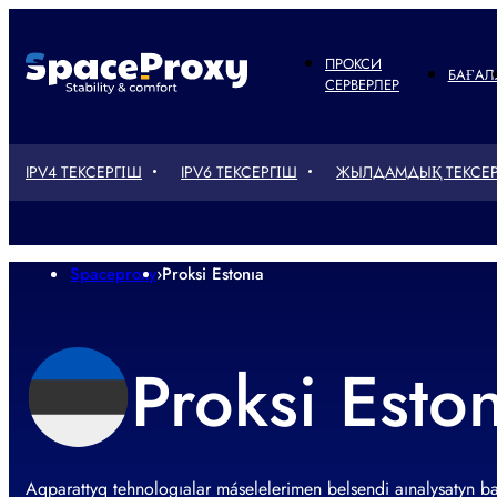
ПРОКСИ
БАҒАЛ
СЕРВЕРЛЕР
IPV4 ТЕКСЕРГІШ
IPV6 ТЕКСЕРГІШ
ЖЫЛДАМДЫҚ ТЕКСЕР
Spaceproxy
›
Proksi Estonıa
Proksi Esto
Aqparattyq tehnologıalar máselelerimen belsendi aınalysatyn ba