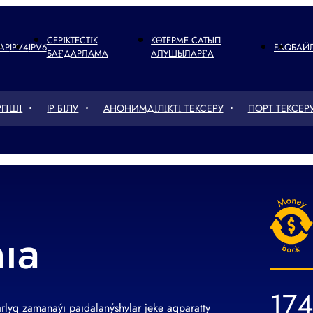
СЕРІКТЕСТІК
КӨТЕРМЕ САТЫП
АР
IPV4
IPV6
FAQ
БАЙ
БАҒДАРЛАМА
АЛУШЫЛАРҒА
ГІШІ
IP БІЛУ
АНОНИМДІЛІКТІ ТЕКСЕРУ
ПОРТ ТЕКСЕР
nıa
174
rlyq zamanaýı paıdalanýshylar jeke aqparatty