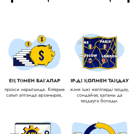
ЕҢ ТӨМЕН БАҒАЛАР
IP-ДІ ҚОЛМЕН ТАҢДАУ
прокси нарығында. Көтерме
және ішкі желілерді таңдау,
сатып алғанда арзанырақ.
сондай-ақ қаланы да
таңдауға болады.