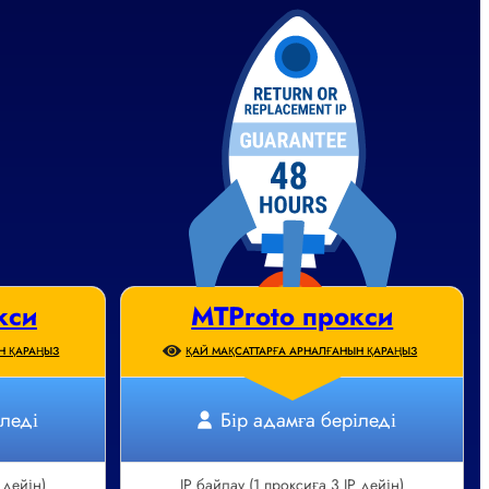
кси
MTProto прокси
Н ҚАРАҢЫЗ
ҚАЙ МАҚСАТТАРҒА АРНАЛҒАНЫН ҚАРАҢЫЗ
іледі
Бір адамға беріледі
 дейін)
IP байлау (1 проксиға 3 IP дейін)