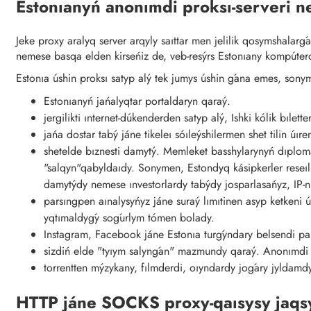
Estonıanyń anonımdi proksı-serveri ne
Jeke proxy aralyq server arqyly saıttar men jelilik qosymshalar
nemese basqa elden kirseńiz de, veb-resýrs Estonıany kompúter
Estonıa úshin proksı satyp alý tek jumys úshin ǵana emes, sonym
Estonıanyń jańalyqtar portaldaryn qaraý.
jergilikti ınternet-dúkenderden satyp alý, Ishki kólik bıle
jańa dostar tabý jáne tikeleı sóıleýshilermen shet tilin úır
shetelde bıznesti damytý. Memleket basshylarynyń dıplom
"salqyn"qabyldaıdy. Sonymen, Estondyq kásipkerler reseıl
damytýdy nemese ınvestorlardy tabýdy josparlasańyz, IP-n
parsıngpen aınalysyńyz jáne suraý lımıtinen asyp ketkeni
yqtımaldyǵy soǵurlym tómen bolady.
Instagram, Facebook jáne Estonıa turǵyndary belsendi paıd
sizdiń elde "tyıym salynǵan" mazmundy qaraý. Anonımdi pr
torrentten mýzykany, fılmderdi, oıyndardy joǵary jyldamd
HTTP jáne SOCKS proxy-qaısysy jaqs