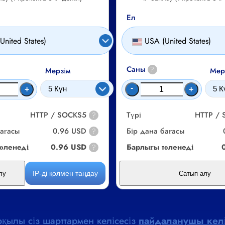
Ел
United States)
USA (United States)
Саны
?
Мерзім
Мер
-
+
+
HTTP / SOCKS5
Түрі
HTTP /
?
бағасы
0.96 USD
Бір дана бағасы
?
өленеді
0.96 USD
Барлығы төленеді
?
IP-ді қолмен таңдау
лу
Сатып алу
рқылы сіз шарттармен келісесіз
пайдаланушы келі