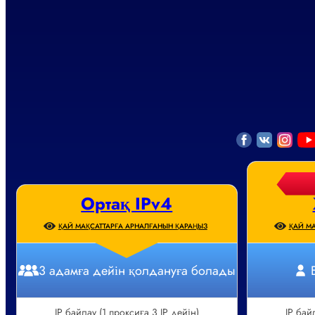
Ортақ IPv4
ҚАЙ МАҚСАТТАРҒА АРНАЛҒАНЫН ҚАРАҢЫЗ
ҚАЙ МА
3 адамға дейін қолдануға болады
IP байлау (1 проксиға 3 IP дейін)
IP бай