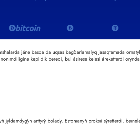
osymshalarda jáne basqa da uqsas baǵdarlamalyq jasaqtamada ornat
 anonımdiligine kepildik beredi, bul ásirese kelesi áreketterdi oryn
 jyldamdyǵyn arttyrý bolady. Estonıanyń proksıi sýretterdi, beınele