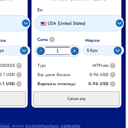
Ел
USA (United States)
Саны
?
зім
Мерзім
-
+
 SOCKS5
Түрі
MTProto
?
?
0.1 USD
Бір дана бағасы
0.96 USD
?
?
0.1 USD
Барлығы төленеді
0.96 USD
?
?
Сатып алу
сімі
және
құпиялылық саясаты