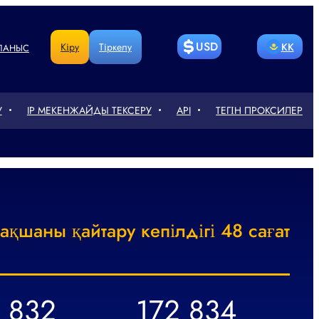
USD
Кіру
Тіркелу
KK
ЛАНЫС
BITCOIN
LITECOIN
RU
EN
У
IP МЕКЕНЖАЙДЫ ТЕКСЕРУ
API
ТЕГІН ПРОКСИЛЕР
ETHEREUM
РУБЛЬ
DE
CN
ГРИВНЯ
ТЕҢГЕСІ
FR
PT
СЎМ
EURO
UA
PL
POUND
ақшаны қайтару кепілдігі 48 сағат
人民币
RO
NL
STERLING
ZŁOTY
TR
 832
172 834