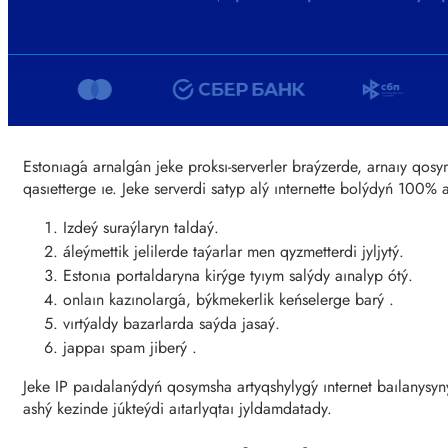
Estonıaǵa arnalǵan jeke proksı-serverler braýzerde, arnaıy q
qasıetterge ıe. Jeke serverdi satyp alý ınternette bolýdyń 100%
Izdeý suraýlaryn taldaý.
áleýmettik jelilerde taýarlar men qyzmetterdi jyljytý.
Estonıa portaldaryna kirýge tyıym salýdy aınalyp ótý.
onlaın kazınolarǵa, býkmekerlik keńselerge barý .
vırtýaldy bazarlarda saýda jasaý.
jappaı spam jiberý .
Jeke IP paıdalanýdyń qosymsha artyqshylyǵy ınternet baılanysynyń
ashý kezinde júkteýdi aıtarlyqtaı jyldamdatady.