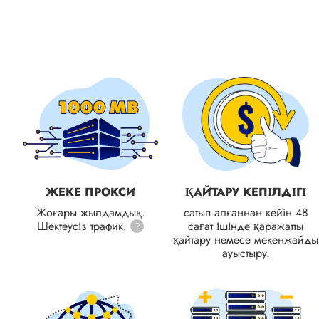
ЖЕКЕ ПРОКСИ
ҚАЙТАРУ КЕПІЛДІГІ
Жоғары жылдамдық.
сатып алғаннан кейін 48
Шектеусіз трафик.
сағат ішінде қаражатты
?
қайтару немесе мекенжайды
ауыстыру.