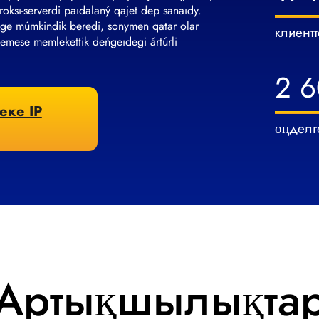
oksı-serverdi paıdalaný qajet dep sanaıdy.
teýge múmkindik beredi, sonymen qatar olar
клиентт
nemese memlekettik deńgeıdegi ártúrli
2 6
еке IP
өңделг
Артықшылықта