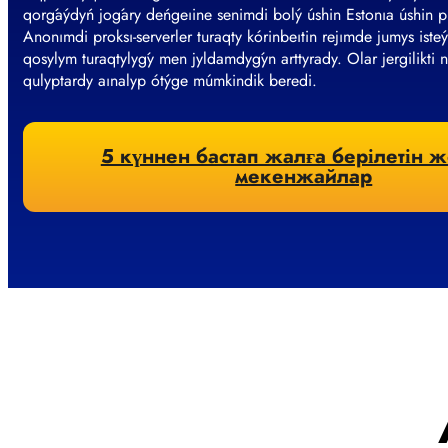
qorǵaýdyń joǵary deńgeıine senimdi bolý úshin Estonıa úshin pr
Anonımdi proksı-serverler turaqty kórinbeıtin rejımde jumys is
qosylym turaqtylyǵy men jyldamdyǵyn arttyrady. Olar jergilikti 
qulyptardy aınalyp ótýge múmkindik beredi.
5 күннен бастап жалға берілетін ж
мекенжайлар