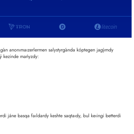
ylǵan anonımaızerlermen salystyrǵanda kóptegen jaǵymdy
daý kezinde mańyzdy:
rdi jáne basqa faıldardy keshte saqtaıdy, bul keıingi betterdi