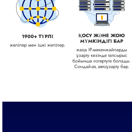
ҚОСУ ЖӘНЕ ЖОЮ
1900+ ТҮРЛІ
МҮМКІНДІГІ БАР
желілер мен ішкі желілер.
жаңа IP-мекенжайларды
ұзарту кезінде тапсырыс
бойынша өзгертуге болады.
Сондай-ақ автоұзарту бар.