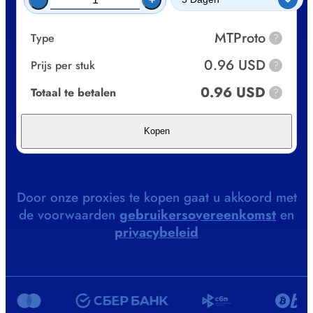
MTProto
Type
?
0.96 USD
Prijs per stuk
?
0.96 USD
Totaal te betalen
?
Kopen
Door onze proxies te kopen gaat u akkoord met
de voorwaarden
gebruikersovereenkomst
en
privacybeleid