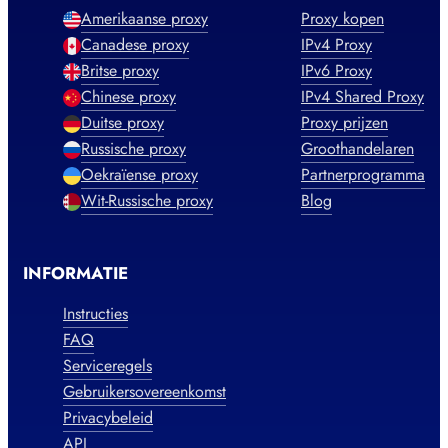
Amerikaanse proxy
Proxy kopen
Canadese proxy
IPv4 Proxy
Britse proxy
IPv6 Proxy
Chinese proxy
IPv4 Shared Proxy
Duitse proxy
Proxy prijzen
Russische proxy
Groothandelaren
Oekraïense proxy
Partnerprogramma
Wit-Russische proxy
Blog
INFORMATIE
Instructies
FAQ
Serviceregels
Gebruikersovereenkomst
Privacybeleid
API