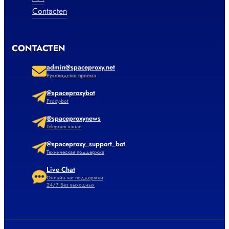
Contacten
CONTACTEN
admin@spaceproxy.net
Руководство проекта
@spaceproxybot
Proxy-bot
@spaceproxynews
Telegram канал
@spaceproxy_support_bot
Техническая поддержка
Live Chat
Онлайн чат поддержки
24/7 Без выходных