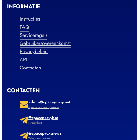
INFORMATIE
Instructies
FAQ
Serviceregels
Gebruikersovereenkomst
Privacybeleid
API
Contacten
CONTACTEN
admin@spaceproxy.net
Руководство проекта
@spaceproxybot
Proxy-bot
@spaceproxynews
Telegram канал