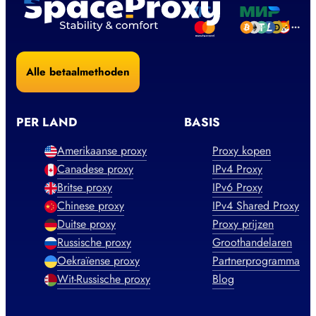
Alle betaalmethoden
PER LAND
BASIS
Amerikaanse proxy
Proxy kopen
Canadese proxy
IPv4 Proxy
Britse proxy
IPv6 Proxy
Chinese proxy
IPv4 Shared Proxy
Duitse proxy
Proxy prijzen
Russische proxy
Groothandelaren
Oekraïense proxy
Partnerprogramma
Wit-Russische proxy
Blog