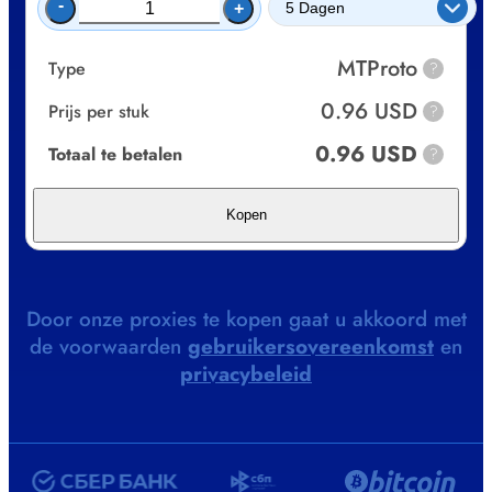
-
+
MTProto
Type
?
0.96 USD
Prijs per stuk
?
0.96 USD
Totaal te betalen
?
Kopen
Door onze proxies te kopen gaat u akkoord met
de voorwaarden
gebruikersovereenkomst
en
privacybeleid