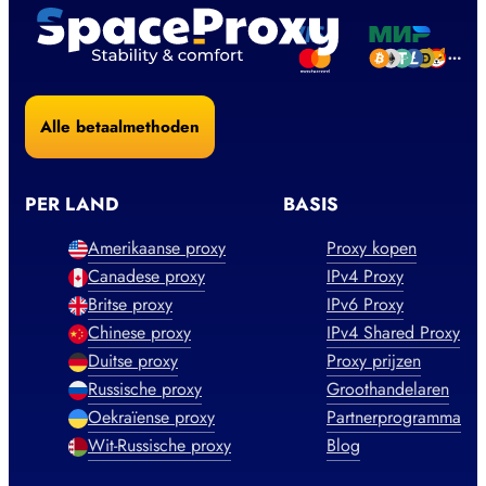
Alle betaalmethoden
PER LAND
BASIS
Amerikaanse proxy
Proxy kopen
Canadese proxy
IPv4 Proxy
Britse proxy
IPv6 Proxy
Chinese proxy
IPv4 Shared Proxy
Duitse proxy
Proxy prijzen
Russische proxy
Groothandelaren
Oekraïense proxy
Partnerprogramma
Wit-Russische proxy
Blog