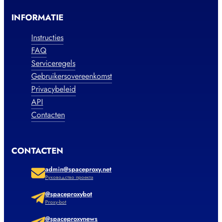
INFORMATIE
Instructies
FAQ
Serviceregels
Gebruikersovereenkomst
Privacybeleid
API
Contacten
CONTACTEN
admin@spaceproxy.net
Руководство проекта
@spaceproxybot
Proxy-bot
@spaceproxynews