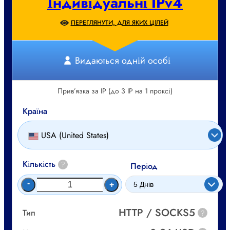
Індивідуальні IPv4
ПЕРЕГЛЯНУТИ, ДЛЯ ЯКИХ ЦІЛЕЙ
Видаються одній особі
Прив’язка за IP (до 3 IP на 1 проксі)
Країна
USA (United States)
Кількість
?
Період
-
+
HTTP / SOCKS5
Тип
?