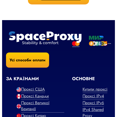
Усі способи оплати
ЗА КРАЇНАМИ
ОСНОВНЕ
Проксі США
Купити проксі
Проксі Канади
Проксі IPv4
Проксі Великої
Проксі IPv6
Британії
IPv4 Shared
Проксі Китаю
Proxy