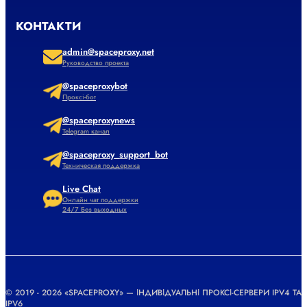
КОНТАКТИ
admin@spaceproxy.net
Руководство проекта
@spaceproxybot
Проксі-бот
@spaceproxynews
Telegram канал
@spaceproxy_support_bot
Техническая поддержка
Live Chat
Онлайн чат поддержки
24/7 Без выходных
© 2019 - 2026 «SPACEPROXY» — ІНДИВІДУАЛЬНІ ПРОКСІ-СЕРВЕРИ IPV4 ТА
IPV6