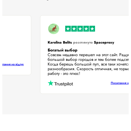
Karolina Belits
розглянуто
Spaceproxy
Богатый выбор
Совсем недавно перешел на этот сайт. Раду
большой выбор городов и тем более подсе
Когда берешь большой пул, все таки хочет
Посилання на відгук
разнообразия. Скорость отличная, не тор
работу - это плюс!
Посилання н