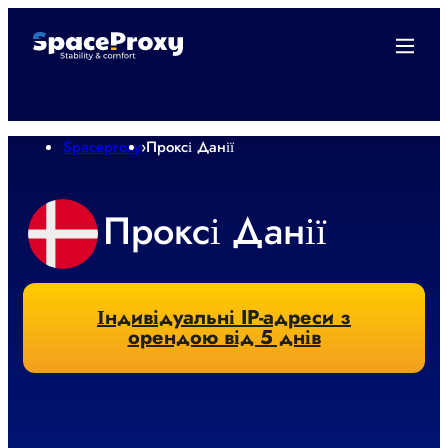
Spaceproxy
›
Проксі Данії
Проксі Данії
Індивідуальні IP-адреси з
орендою від 5 днів