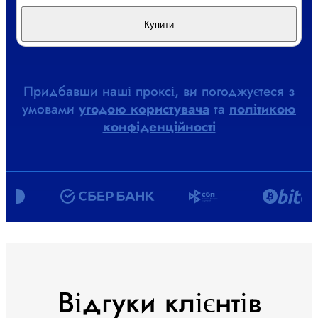
Купити
Придбавши наші проксі, ви погоджуєтеся з
умовами
угодою користувача
та
політикою
конфіденційності
Відгуки клієнтів