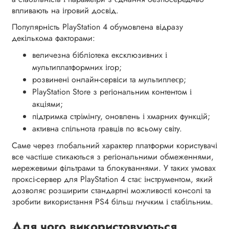
впливають на ігровий досвід.
Популярність PlayStation 4 обумовлена відразу
декількома факторами:
величезна бібліотека ексклюзивних і
мультиплатформних ігор;
розвинені онлайн-сервіси та мультиплеєр;
PlayStation Store з регіональним контентом і
акціями;
підтримка стрімінгу, оновлень і хмарних функцій;
активна спільнота гравців по всьому світу.
Саме через глобальний характер платформи користувачі
все частіше стикаються з регіональними обмеженнями,
мережевими фільтрами та блокуваннями. У таких умовах
проксі-сервер для PlayStation 4 стає інструментом, який
дозволяє розширити стандартні можливості консолі та
зробити використання PS4 більш гнучким і стабільним.
Для чого використовуються