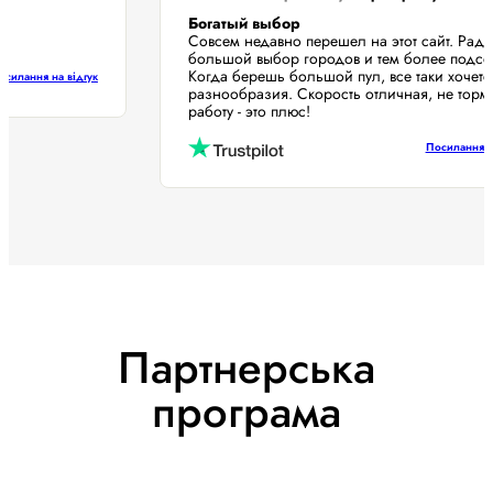
Богатый выбор
!
Совсем недавно перешел на этот сайт. Ра
большой выбор городов и тем более под
Когда берешь большой пул, все таки хоч
Посилання на відгук
разнообразия. Скорость отличная, не то
работу - это плюс!
Посиланн
Партнерська
програма