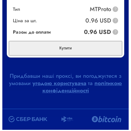
MTProto
Тип
?
0.96 USD
Ціна за шт.
?
0.96 USD
Разом до оплати
?
Купити
Придбавши наші проксі, ви погоджуєтеся з
умовами
угодою користувача
та
політикою
конфіденційності