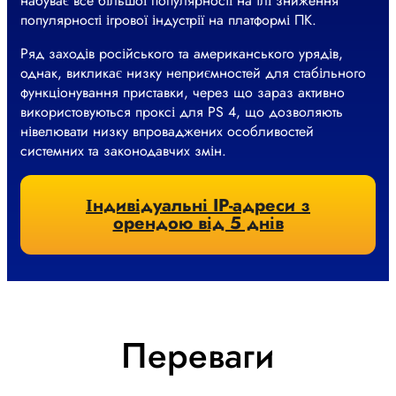
набуває все більшої популярності на тлі зниження
популярності ігрової індустрії на платформі ПК.
Ряд заходів російського та американського урядів,
однак, викликає низку неприємностей для стабільного
функціонування приставки, через що зараз активно
використовуються проксі для PS 4, що дозволяють
нівелювати низку впроваджених особливостей
системних та законодавчих змін.
Індивідуальні IP-адреси з
орендою від 5 днів
Переваги