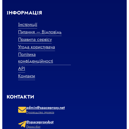
ІНФОРМАЦІЯ
Інструкції
Питання — Відповідь
Правила сервісу
Угода користувача
Політика
конфіденційності
API
Контакти
КОНТАКТИ
admin@spaceproxy.net
Руководство проекта
@spaceproxybot
Проксі-бот