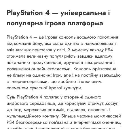
PlayStation 4 — універсальна і
популярна ігрова платформа
PlayStation 4 — це ігрова консоль восьмого покоління
від компанії Sony, яка стала однією з наймасовіших і
впізнаваних приставок у світі. З моменту виходу PS4
отримала величезну популярність завдяки вдалому
поєднанню продуктивності, зручності використання і
розвиненої онлайн-екосистеми. Консоль орієнтована
не тільки на одиночні ігри, але і на постійну взаємодію
з інтернет-сервісами, що зробило її ключовим
елементом сучасної ігрової культури.
Суть PlayStation 4 полягає у створенні єдиного
цифрового середовища, де користувач отримує доступ
до ігор, мережевих режимів, підписок, оновлень і
мультимедійного контенту. Більша частина можливостей
PS4 безпосередньо пов'язана з інтернет-підключенням,
а стабільність і параметри з'єднання безпосередньо