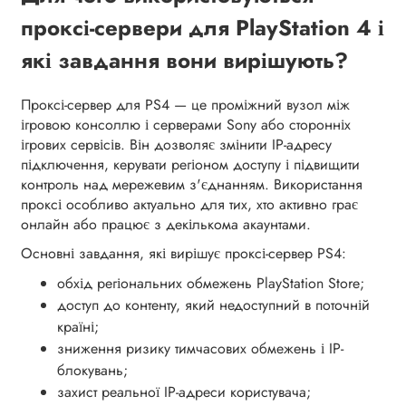
проксі-сервери для PlayStation 4 і
які завдання вони вирішують?
Проксі-сервер для PS4 — це проміжний вузол між
ігровою консоллю і серверами Sony або сторонніх
ігрових сервісів. Він дозволяє змінити IP-адресу
підключення, керувати регіоном доступу і підвищити
контроль над мережевим з'єднанням. Використання
проксі особливо актуально для тих, хто активно грає
онлайн або працює з декількома акаунтами.
Основні завдання, які вирішує проксі-сервер PS4:
обхід регіональних обмежень PlayStation Store;
доступ до контенту, який недоступний в поточній
країні;
зниження ризику тимчасових обмежень і IP-
блокувань;
захист реальної IP-адреси користувача;