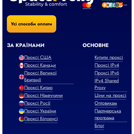
Усі способи оплати
ЗА КРАЇНАМИ
ОСНОВНЕ
Проксі США
Купити проксі
Проксі Канади
Проксі IPv4
Проксі Великої
Проксі IPv6
Британії
IPv4 Shared
Проксі Китаю
Proxy
Проксі Німеччини
Ціни на проксі
Проксі Росії
Оптовикам
Проксі України
Партнерська
програма
Проксі Білорусі
Блог