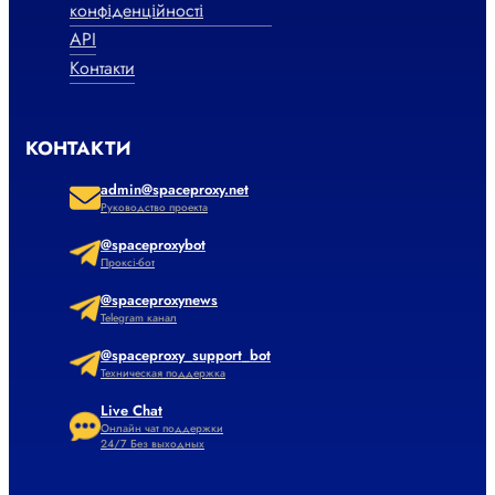
конфіденційності
API
Контакти
КОНТАКТИ
admin@spaceproxy.net
Руководство проекта
@spaceproxybot
Проксі-бот
@spaceproxynews
Telegram канал
@spaceproxy_support_bot
Техническая поддержка
Live Chat
Онлайн чат поддержки
24/7 Без выходных