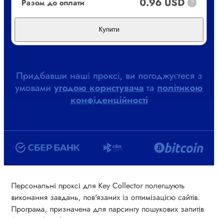
0.96 USD
Разом до оплати
?
Купити
Придбавши наші проксі, ви погоджуєтеся з
умовами
угодою користувача
та
політикою
конфіденційності
Персональні проксі для Key Collector полегшують
виконання завдань, пов'язаних із оптимізацією сайтів.
Програма, призначена для парсингу пошукових запитів