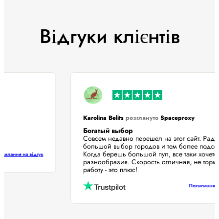
Відгуки клієнтів
Karolina Belits
розглянуто
Spaceproxy
Богатый выбор
Совсем недавно перешел на этот сайт. Ра
большой выбор городов и тем более под
Когда берешь большой пул, все таки хоче
Посилання на відгук
разнообразия. Скорость отличная, не то
работу - это плюс!
Посилання