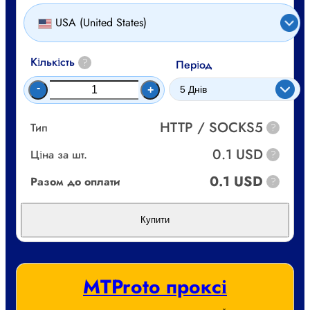
USA (United States)
Кількість
?
Період
-
+
HTTP / SOCKS5
Тип
?
0.1 USD
Ціна за шт.
?
0.1 USD
Разом до оплати
?
Купити
MTProto проксі