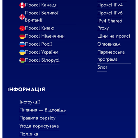
Проксі Канади
Проксі IPv4
Проксі Великої
Проксі IPv6
Британії
IPv4 Shared
Проксі Китаю
Proxy
Проксі Німеччини
Ціни на проксі
Проксі Росії
Оптовикам
Проксі України
Партнерська
програма
Проксі Білорусі
Блог
ІНФОРМАЦІЯ
Інструкції
Питання — Відповідь
Правила сервісу
Угода користувача
Політика