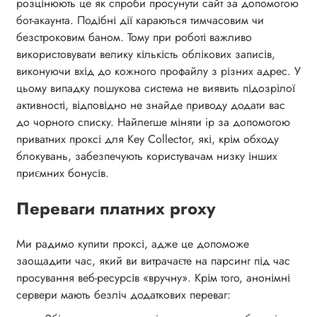
розцінюють це як спроби просунути сайт за допомогою
бот-акаунта. Подібні дії караються тимчасовим чи
безстроковим баном. Тому при роботі важливо
використовувати велику кількість облікових записів,
виконуючи вхід до кожного профайлу з різних адрес. У
цьому випадку пошукова система не виявить підозрілої
активності, відповідно не знайде приводу додати вас
до чорного списку. Найлегше міняти ip за допомогою
приватних проксі для Key Collector, які, крім обходу
блокувань, забезпечують користувачам низку інших
приємних бонусів.
Переваги платних proxy
Ми радимо купити проксі, адже це допоможе
заощадити час, який ви витрачаєте на парсинг під час
просування веб-ресурсів «вручну». Крім того, анонімні
сервери мають безліч додаткових переваг: